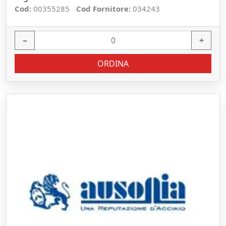
Cod:
00355285
Cod Fornitore:
034243
−
+
ORDINA