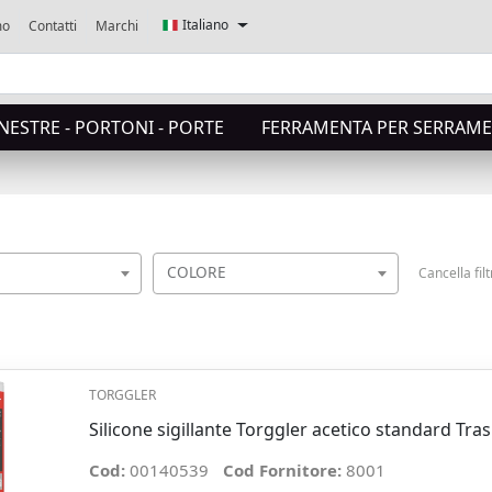
Italiano
mo
Contatti
Marchi
NESTRE - PORTONI - PORTE
FERRAMENTA PER SERRAME
COLORE
Cancella filt
TORGGLER
Silicone sigillante Torggler acetico standard Tr
Cod:
00140539
Cod Fornitore:
8001