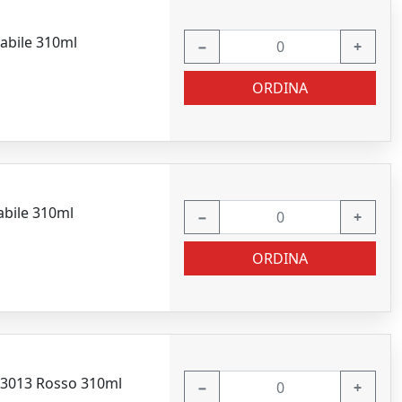
iabile 310ml
−
+
ORDINA
iabile 310ml
−
+
ORDINA
l3013 Rosso 310ml
−
+