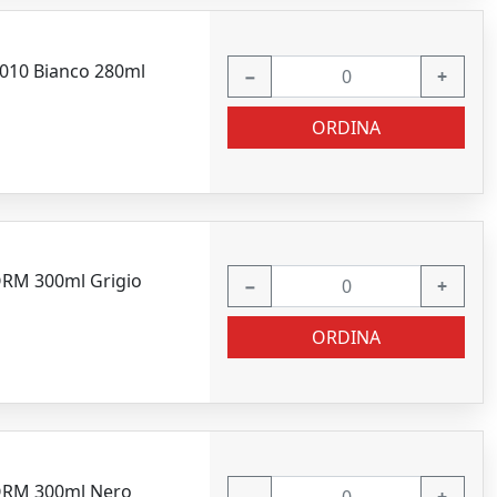
l9010 Bianco 280ml
−
+
ORDINA
FORM 300ml Grigio
−
+
ORDINA
RFORM 300ml Nero