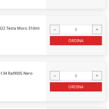
8022 Testa Moro 310ml
−
+
ORDINA
 6134 Ral9005 Nero
−
+
ORDINA