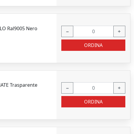
ULO Ral9005 Nero
−
+
ORDINA
NATE Trasparente
−
+
ORDINA