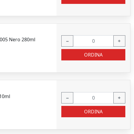
l9005 Nero 280ml
−
+
ORDINA
310ml
−
+
ORDINA