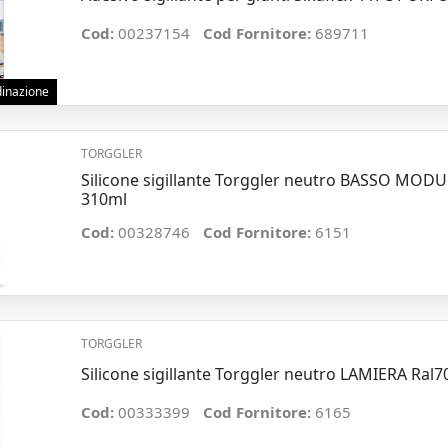
Cod:
00237154
Cod Fornitore:
689711
rdinazione
TORGGLER
Silicone sigillante Torggler neutro BASSO MODU
310ml
Cod:
00328746
Cod Fornitore:
6151
TORGGLER
Silicone sigillante Torggler neutro LAMIERA Ral
Cod:
00333399
Cod Fornitore:
6165