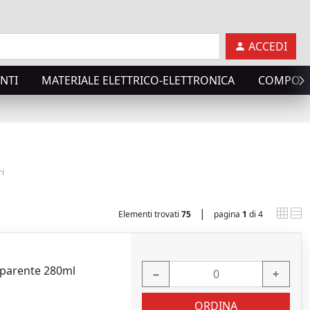
ACCEDI
NTI
MATERIALE ELETTRICO-ELETTRONICA
COMPONE
ri
|
Elementi trovati
75
pagina
1
di 4
asparente 280ml
−
+
ORDINA