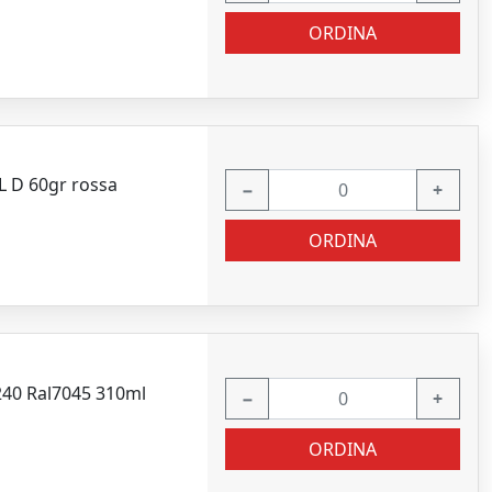
ORDINA
L D 60gr rossa
−
+
ORDINA
240 Ral7045 310ml
−
+
ORDINA