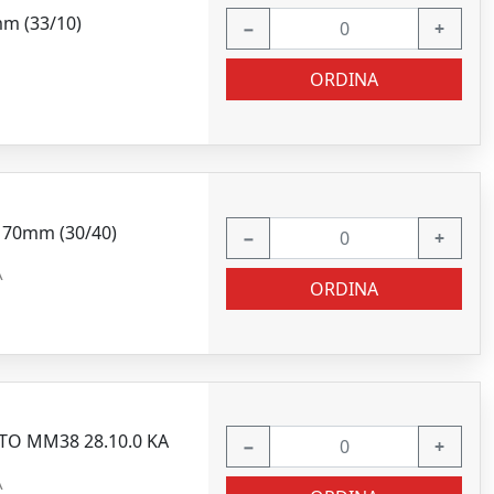
mm (33/10)
−
+
ORDINA
A 70mm (30/40)
−
+
A
ORDINA
TO MM38 28.10.0 KA
−
+
A