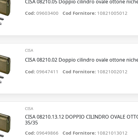
CISA 08210.05 Doppio cilindro ovale ottone nich
Cod:
09603400
Cod Fornitore:
10821005012
CISA
CISA 08210.02 Doppio cilindro ovale ottone nich
Cod:
09647411
Cod Fornitore:
10821002012
CISA
CISA 08210.13.12 DOPPIO CILINDRO OVALE O
35/35
Cod:
09649866
Cod Fornitore:
10821013012