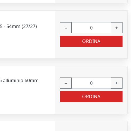
45 - 54mm (27/27)
−
+
ORDINA
06 alluminio 60mm
−
+
ORDINA