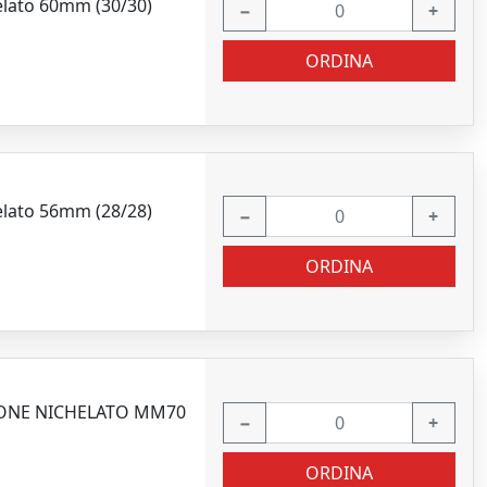
elato 60mm (30/30)
−
+
ORDINA
elato 56mm (28/28)
−
+
ORDINA
TTONE NICHELATO MM70
−
+
ORDINA