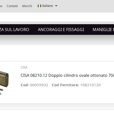
Italiano
mo
Contatti
Marchi
ZA SUL LAVORO
ANCORAGGI E FISSAGGI
MANIGLIE 
CISA
CISA 08210.12 Doppio cilindro ovale ottonato 7
Cod:
00055932
Cod Fornitore:
108210120