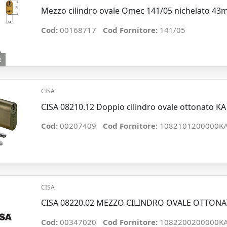
Mezzo cilindro ovale Omec 141/05 nichelato 43
Cod:
00168717
Cod Fornitore:
141/05
e
CISA
CISA 08210.12 Doppio cilindro ovale ottonato K
Cod:
00207409
Cod Fornitore:
1082101200000K
CISA
CISA 08220.02 MEZZO CILINDRO OVALE OTTONA
Cod:
00347020
Cod Fornitore:
1082200200000K