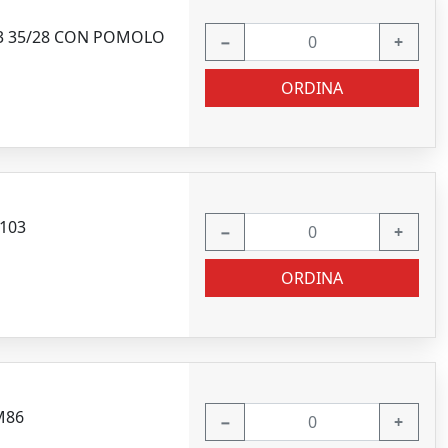
63 35/28 CON POMOLO
−
+
ORDINA
103
−
+
ORDINA
M86
−
+