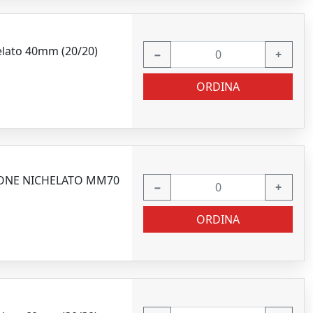
elato 40mm (20/20)
−
+
ORDINA
TTONE NICHELATO MM70
−
+
ORDINA