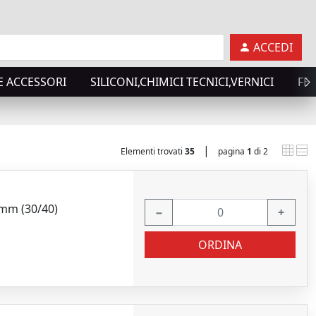
ACCEDI
E ACCESSORI
SILICONI,CHIMICI TECNICI,VERNICI
FE
|
Elementi trovati
35
pagina
1
di 2
0mm (30/40)
−
+
ORDINA