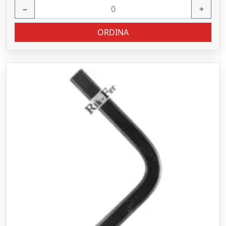
−
+
ORDINA