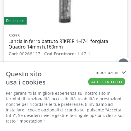
Disponibile
RIKFER
Lancia in ferro battuto RIKFER 1-47-1 forgiata
Quadro 14mm h.160mm
Cod:
00268127
Cod Fornitore:
1-47-1
−
+
Questo sito
Impostazioni
usa i cookies
ACCETTA TUTTI
ORDINA
Per garantirti la migliore esperienza sul nostro sito in
termini di funzionalità, accessibilità, usabilità e prestazioni
nonché per ricordare le tue preferenze, ti invitiamo ad
Il punto vendita, gli uffici e il magazzino
installare i cookie opzionali cliccando sul pulsante "Accetta
saranno chiusi per ferie dall'8 al 25 Agosto
tutti". Se desideri invece gestire le singole opzioni, clicca sul
tasto "Impostazioni"
2026 compresi.