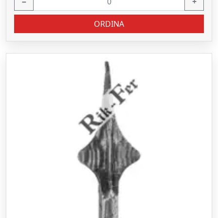
−
+
ORDINA