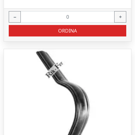
−
+
ORDINA