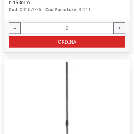
h.153mm
Cod:
00267076
Cod Fornitore:
3-111
−
+
ORDINA