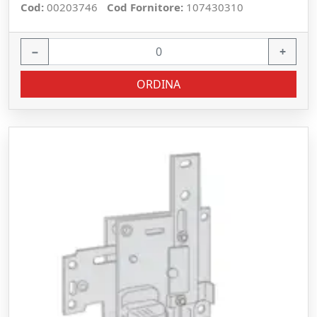
Cod:
00203746
Cod Fornitore:
107430310
−
+
ORDINA