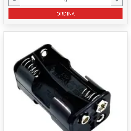
−
+
ORDINA