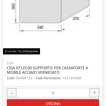
In arrivo / Su ordinazione
CISA
CISA 07125.00 SUPPORTO PER CASSAFORTE A
MOBILE ACCIAIO VERNICIATO
Cod:
00400152
Cod Fornitore:
107125000
−
+
ORDINA