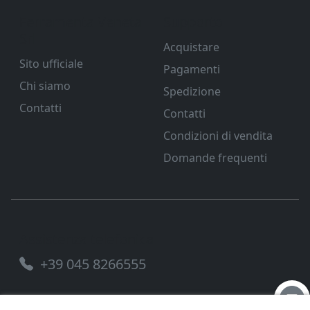
Ferramenta Veneta
Supporto
Srl
Acquistare
Sito ufficiale
Pagamenti
Chi siamo
Spedizione
Contatti
Contatti
Condizioni di vendita
Domande frequenti
Assistenza telefonica
+39 045 8266555