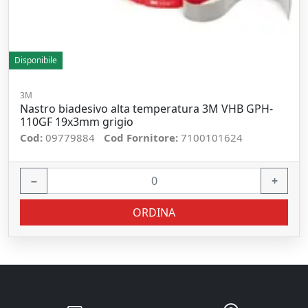
Disponibile
3M
Nastro biadesivo alta temperatura 3M VHB GPH-
110GF 19x3mm grigio
Cod:
09779884
Cod Fornitore:
7100101624
−
+
ORDINA