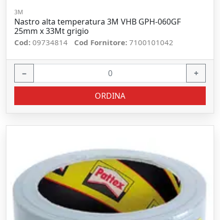
3M
Nastro alta temperatura 3M VHB GPH-060GF
25mm x 33Mt grigio
Cod:
09734814
Cod Fornitore:
7100101042
−
+
ORDINA