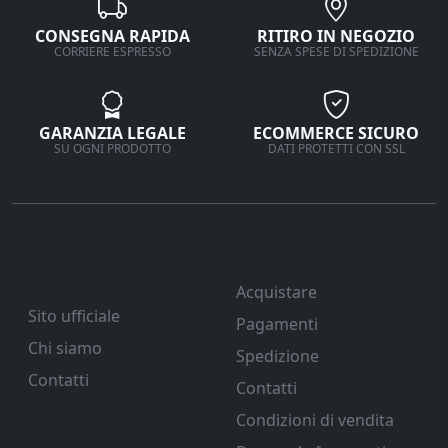
CONSEGNA RAPIDA
RITIRO IN NEGOZIO
CORRIERE ESPRESSO
SENZA SPESE DI SPEDIZIONE
GARANZIA LEGALE
ECOMMERCE SICURO
SU OGNI PRODOTTO
DATI PROTETTI CON SSL
Ferramenta Veneta
Supporto
Srl
Acquistare
Sito ufficiale
Pagamenti
Chi siamo
Spedizione
Contatti
Contatti
Condizioni di vendita