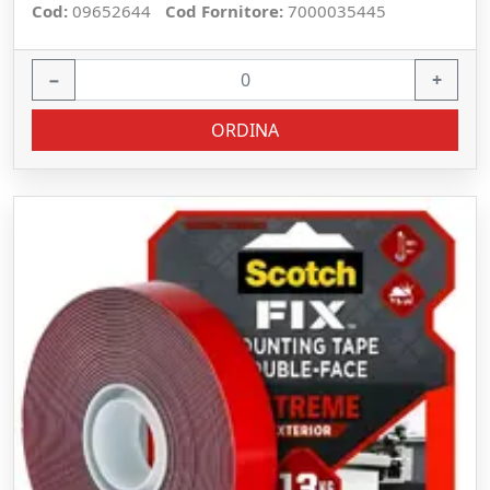
Cod:
09652644
Cod Fornitore:
7000035445
−
+
ORDINA