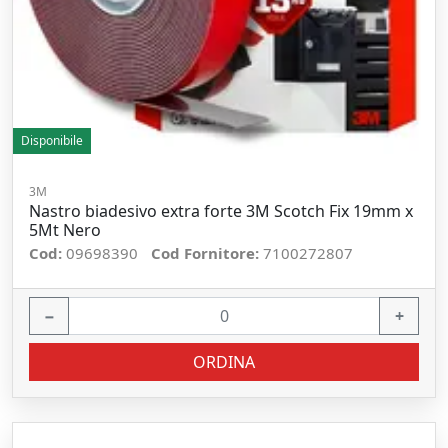
Disponibile
3M
Nastro biadesivo extra forte 3M Scotch Fix 19mm x
5Mt Nero
Cod:
09698390
Cod Fornitore:
7100272807
−
+
ORDINA