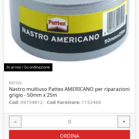
In arrivo / Su ordinazione
PATTEX
Nastro multiuso Pattex AMERICANO per riparazioni
grigio - 50mm x 25m
Cod:
09754812
Cod Fornitore:
1152466
−
+
ORDINA