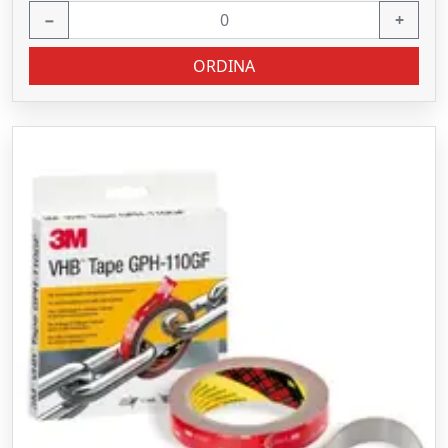
−
+
ORDINA