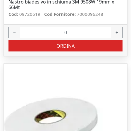
Nastro biadesivo in schiuma 3M 9508W 19mm x
66Mt
Cod:
09720619
Cod Fornitore:
7000096248
−
+
ORDINA