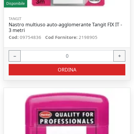
Disponibile
TANGIT
Nastro multiuso auto-agglomerante Tangit FIX IT -
3 metri
Cod:
09754836
Cod Fornitore:
2198905
−
+
ORDINA