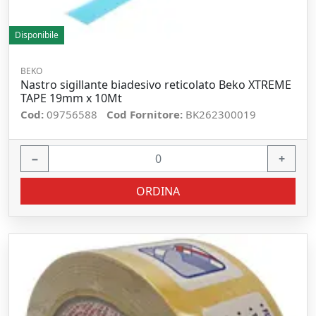
Disponibile
BEKO
Nastro sigillante biadesivo reticolato Beko XTREME
TAPE 19mm x 10Mt
Cod:
09756588
Cod Fornitore:
BK262300019
−
+
ORDINA