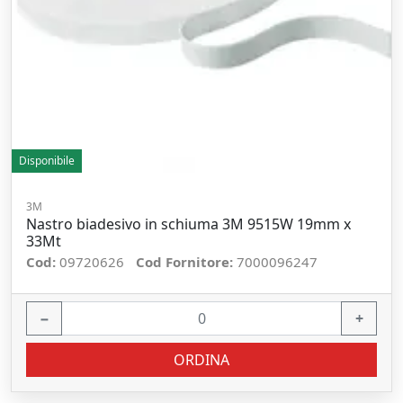
Disponibile
3M
Nastro biadesivo in schiuma 3M 9515W 19mm x
33Mt
Cod:
09720626
Cod Fornitore:
7000096247
−
+
ORDINA