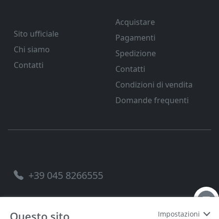
Ferramenta Veneta
Supporto
Srl
Acquistare
Sito ufficiale
Pagamenti
Chi siamo
Spedizione
Contatti
Contatti
Condizioni di vendita
Domande frequenti
Assistenza telefonica
+39 045 8266555
Questo sito
Impostazioni