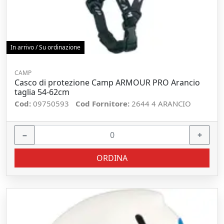
In arrivo / Su ordinazione
CAMP
Casco di protezione Camp ARMOUR PRO Arancio
taglia 54-62cm
Cod:
09750593
Cod Fornitore:
2644 4 ARANCIO
−
+
ORDINA