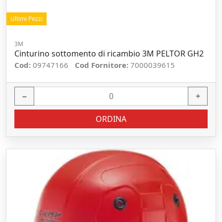
Ultimi Pezzi
3M
Cinturino sottomento di ricambio 3M PELTOR GH2
Cod:
09747166
Cod Fornitore:
7000039615
−
+
ORDINA