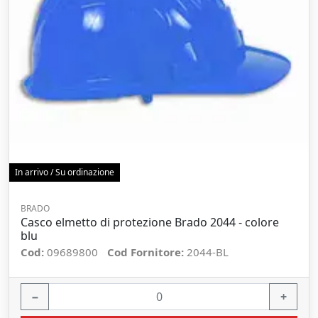
In arrivo / Su ordinazione
BRADO
Casco elmetto di protezione Brado 2044 - colore
blu
Cod:
09689800
Cod Fornitore:
2044-BL
−
+