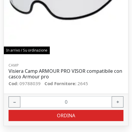
In arrivo / Su ordinazione
CAMP
Visiera Camp ARMOUR PRO VISOR compatibile con
casco Armour pro
Cod:
09788039
Cod Fornitore:
2645
−
+
ORDINA