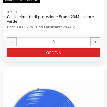
BRADO
Casco elmetto di protezione Brado 2044 - colore
verde
Cod:
09689794
Cod Fornitore:
2044-V
−
+
ORDINA