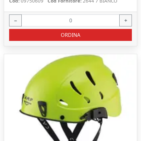
Cod:
09750609
Cod Fornitore:
2644 7 BIANCO
−
+
ORDINA