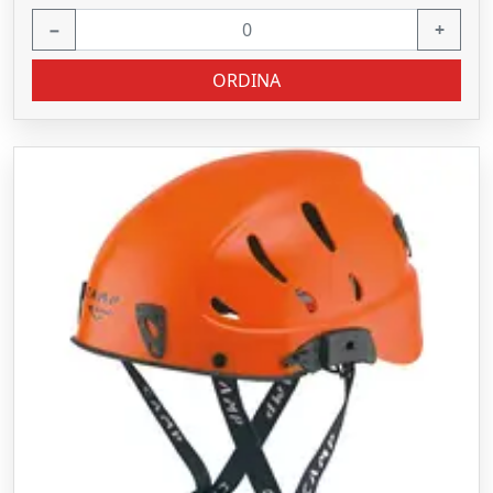
−
+
ORDINA