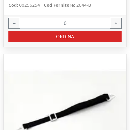
Cod:
00256254
Cod Fornitore:
2044-B
−
+
ORDINA