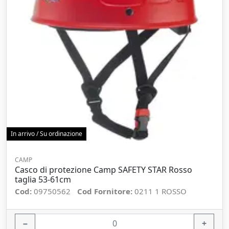
In arrivo / Su ordinazione
CAMP
Casco di protezione Camp SAFETY STAR Rosso
taglia 53-61cm
Cod:
09750562
Cod Fornitore:
0211 1 ROSSO
−
+