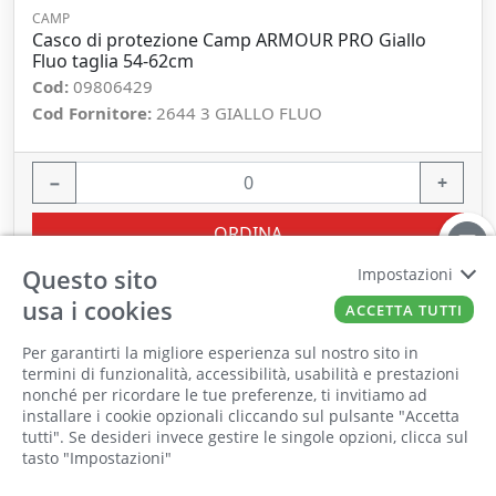
CAMP
Casco di protezione Camp ARMOUR PRO Giallo
Fluo taglia 54-62cm
Cod:
09806429
Cod Fornitore:
2644 3 GIALLO FLUO
−
+
ORDINA
Questo sito
Impostazioni
usa i cookies
ACCETTA TUTTI
Per garantirti la migliore esperienza sul nostro sito in
termini di funzionalità, accessibilità, usabilità e prestazioni
nonché per ricordare le tue preferenze, ti invitiamo ad
Il punto vendita, gli uffici e il magazzino
installare i cookie opzionali cliccando sul pulsante "Accetta
CONSEGNA RAPIDA
RITIRO IN NEGOZIO
saranno chiusi per ferie dall'8 al 25 Agosto
tutti". Se desideri invece gestire le singole opzioni, clicca sul
CORRIERE ESPRESSO
SENZA SPESE DI SPEDIZIONE
tasto "Impostazioni"
2026 compresi.