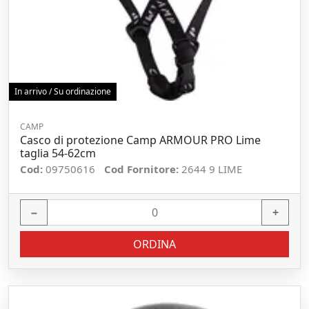
In arrivo / Su ordinazione
CAMP
Casco di protezione Camp ARMOUR PRO Lime
taglia 54-62cm
Cod:
09750616
Cod Fornitore:
2644 9 LIME
−
+
ORDINA