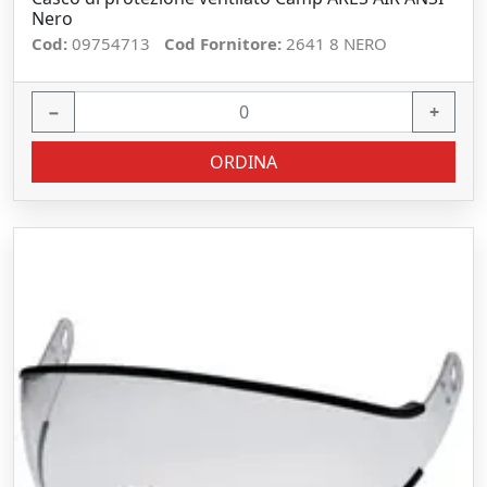
Nero
Cod:
09754713
Cod Fornitore:
2641 8 NERO
−
+
ORDINA