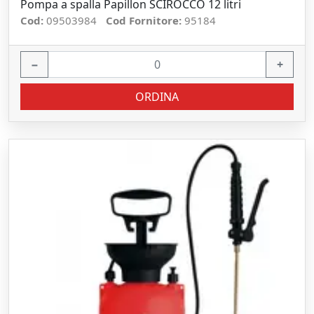
Pompa a spalla Papillon SCIROCCO 12 litri
Cod:
09503984
Cod Fornitore:
95184
−
+
ORDINA