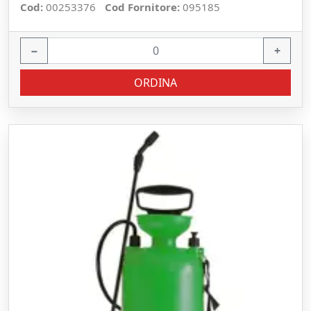
Cod:
00253376
Cod Fornitore:
095185
−
+
ORDINA