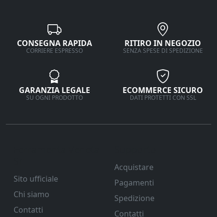
CONSEGNA RAPIDA
RITIRO IN NEGOZIO
CORRIERE ESPRESSO
SENZA SPESE DI SPEDIZIONE
GARANZIA LEGALE
ECOMMERCE SICURO
SU OGNI PRODOTTO
DATI PROTETTI CON SSL
Ferramenta Veneta
Supporto
Srl
Acquistare
Sito ufficiale
Pagamenti
Chi siamo
Spedizione
Contatti
Contatti