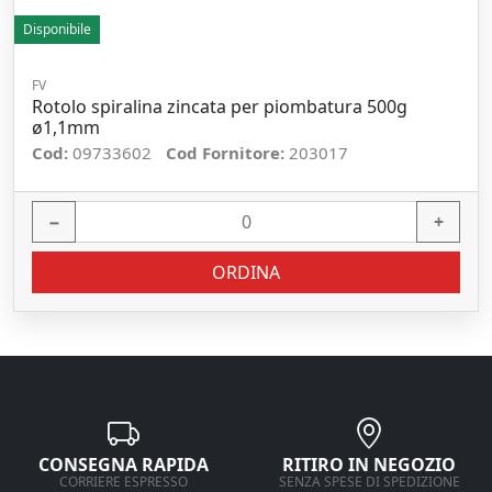
Disponibile
FV
Rotolo spiralina zincata per piombatura 500g
ø1,1mm
Cod:
09733602
Cod Fornitore:
203017
−
+
ORDINA
CONSEGNA RAPIDA
RITIRO IN NEGOZIO
CORRIERE ESPRESSO
SENZA SPESE DI SPEDIZIONE