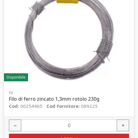
Disponibile
FV
Filo di ferro zincato 1,3mm rotolo 230g
Cod:
00254465
Cod Fornitore:
089225
−
+