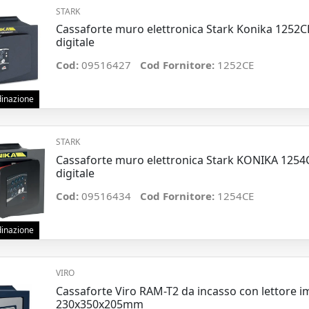
STARK
Cassaforte muro elettronica Stark Konika 1252
digitale
Cod:
09516427
Cod Fornitore:
1252CE
rdinazione
STARK
Cassaforte muro elettronica Stark KONIKA 125
digitale
Cod:
09516434
Cod Fornitore:
1254CE
rdinazione
VIRO
Cassaforte Viro RAM-T2 da incasso con lettore i
230x350x205mm