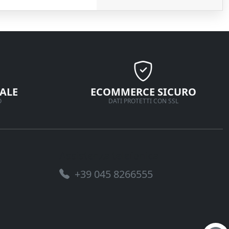
ALE
ECOMMERCE SICURO
O
DATI PROTETTI CON SSL
Assistenza telefonica
+39 045 8266555