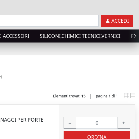
ACCEDI
E ACCESSORI
SILICONI,CHIMICI TECNICI,VERNICI
FE
ri
|
Elementi trovati
15
pagina
1
di 1
ANAGGI PER PORTE
−
+
ORDINA