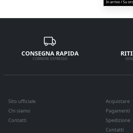
In arrivo / Su o
CONSEGNA RAPIDA
RIT
CORRIERE ESPRESSO
SENZ
Ferramenta Veneta Srl
Supporto
Sito ufficiale
Acquistare
Chi siamo
Pagamenti
Contatti
Spedizione
Contatti