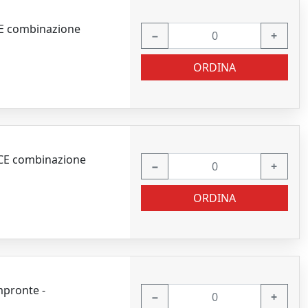
CE combinazione
−
+
ORDINA
4CE combinazione
−
+
ORDINA
mpronte -
−
+