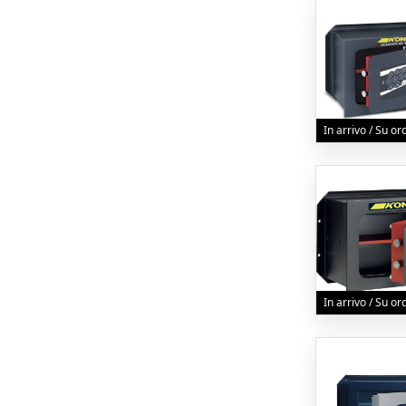
In arrivo / Su o
In arrivo / Su o