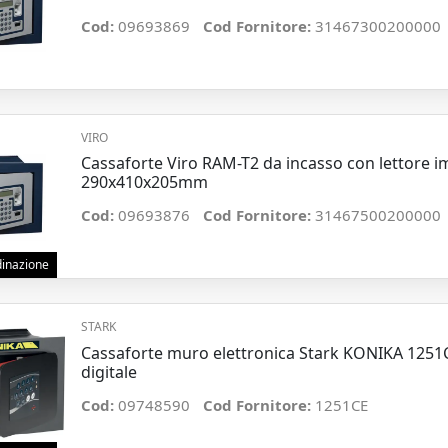
Cod:
09693869
Cod Fornitore:
31467300200000
VIRO
Cassaforte Viro RAM-T2 da incasso con lettore i
290x410x205mm
Cod:
09693876
Cod Fornitore:
31467500200000
rdinazione
STARK
Cassaforte muro elettronica Stark KONIKA 125
digitale
Cod:
09748590
Cod Fornitore:
1251CE