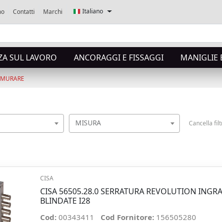
Italiano
mo
Contatti
Marchi
ZA SUL LAVORO
ANCORAGGI E FISSAGGI
MANIGLIE 
A MURARE
MISURA
Cancella filt
CISA
CISA 56505.28.0 SERRATURA REVOLUTION INGR
BLINDATE I28
Cod:
00343411
Cod Fornitore:
156505280