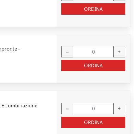
ORDINA
mpronte -
−
+
ORDINA
1CE combinazione
−
+
ORDINA