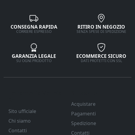
CONSEGNA RAPIDA
RITIRO IN NEGOZIO
CORRIERE ESPRESSO
SENZA SPESE DI SPEDIZIONE
GARANZIA LEGALE
ECOMMERCE SICURO
SU OGNI PRODOTTO
DATI PROTETTI CON SSL
Ferramenta Veneta
Supporto
Srl
Acquistare
Sito ufficiale
Pagamenti
Chi siamo
Spedizione
Contatti
Contatti