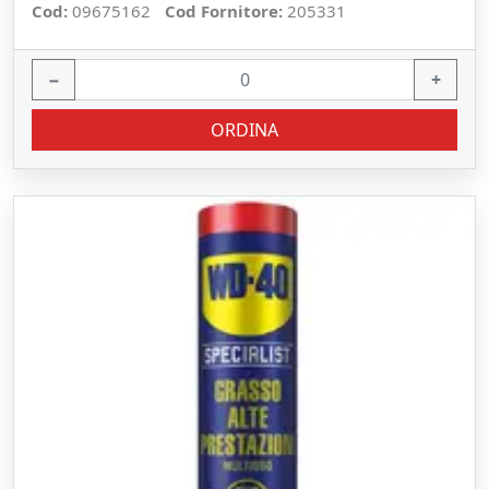
Cod:
09675162
Cod Fornitore:
205331
−
+
ORDINA