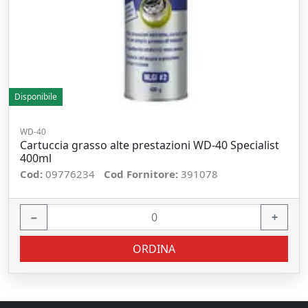
Disponibile
WD-40
Cartuccia grasso alte prestazioni WD-40 Specialist
400ml
Cod:
09776234
Cod Fornitore:
391078
−
+
ORDINA