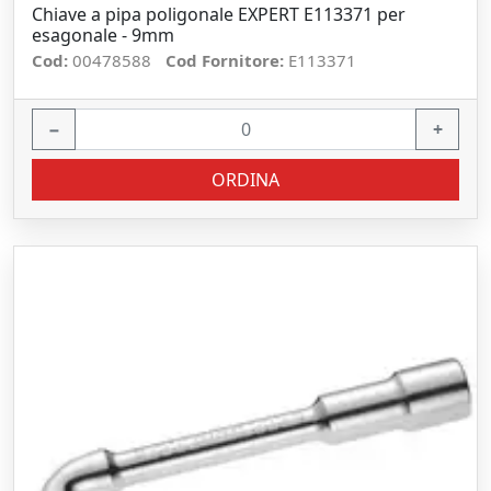
Chiave a pipa poligonale EXPERT E113371 per
esagonale - 9mm
Cod:
00478588
Cod Fornitore:
E113371
−
+
ORDINA