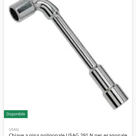
Disponibile
USAG
Chiave a pipa poligonale USAG 291 N per esagonale