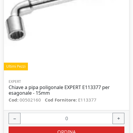
Ultimi Pezzi
EXPERT
Chiave a pipa poligonale EXPERT E113377 per
esagonale - 15mm
Cod:
00502160
Cod Fornitore:
E113377
−
+
ORDINA