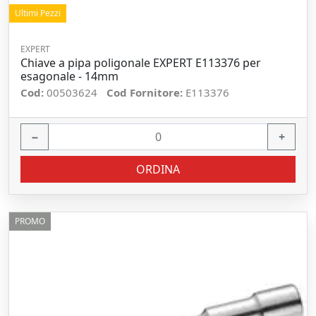
Ultimi Pezzi
EXPERT
Chiave a pipa poligonale EXPERT E113376 per
esagonale - 14mm
Cod:
00503624
Cod Fornitore:
E113376
−
+
ORDINA
PROMO