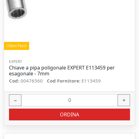
Ultimi Pezzi
EXPERT
Chiave a pipa poligonale EXPERT E113459 per
esagonale - 7mm
Cod:
00476560
Cod Fornitore:
E113459
−
+
ORDINA