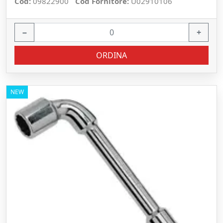
Cod:
09822900
Cod Fornitore:
U02910106
−
+
ORDINA
NEW