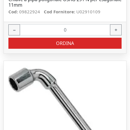
11mm
Cod:
09822924
Cod Fornitore:
U02910109
−
+
ORDINA