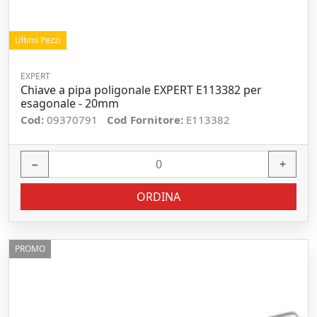
Ultimi Pezzi
EXPERT
Chiave a pipa poligonale EXPERT E113382 per
esagonale - 20mm
Cod:
09370791
Cod Fornitore:
E113382
−
+
ORDINA
PROMO