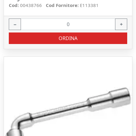
Cod:
00438766
Cod Fornitore:
E113381
−
+
ORDINA