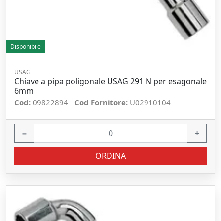
Disponibile
USAG
Chiave a pipa poligonale USAG 291 N per esagonale
6mm
Cod:
09822894
Cod Fornitore:
U02910104
−
+
ORDINA