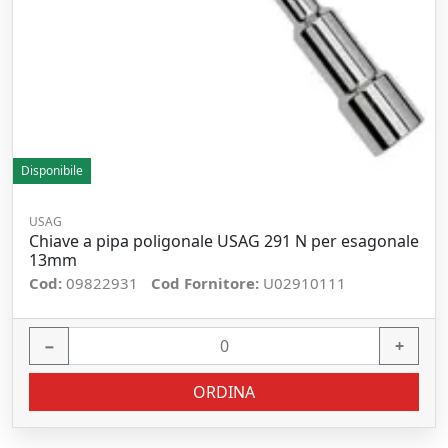
Disponibile
USAG
Chiave a pipa poligonale USAG 291 N per esagonale
13mm
Cod:
09822931
Cod Fornitore:
U02910111
−
+
ORDINA