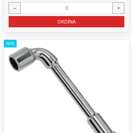
−
+
ORDINA
NEW