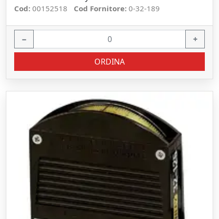
Cod:
00152518
Cod Fornitore:
0-32-189
−
+
ORDINA