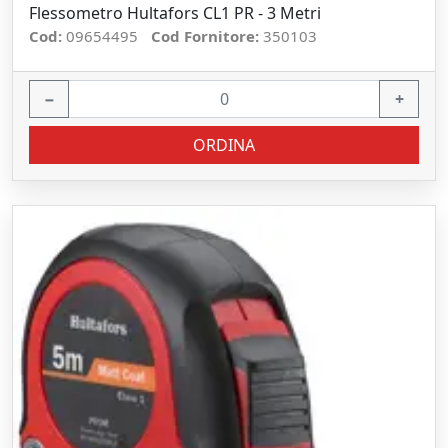
Flessometro Hultafors CL1 PR - 3 Metri
Cod:
09654495
Cod Fornitore:
350103
−
+
ORDINA