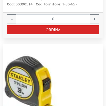
Cod:
00390514
Cod Fornitore:
1-30-657
−
+
ORDINA