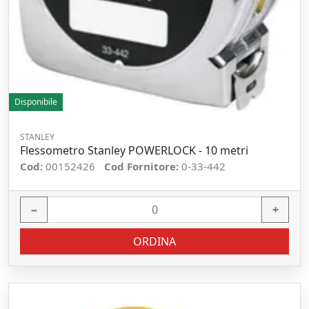
Disponibile
STANLEY
Flessometro Stanley POWERLOCK - 10 metri
Cod:
00152426
Cod Fornitore:
0-33-442
−
+
ORDINA