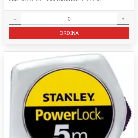
−
+
ORDINA