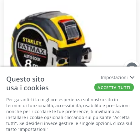
Questo sito
Impostazioni
usa i cookies
ACCETTA TUTTI
Per garantirti la migliore esperienza sul nostro sito in
termini di funzionalità, accessibilità, usabilità e prestazioni
nonché per ricordare le tue preferenze, ti invitiamo ad
Il punto vendita, gli uffici e il magazzino
installare i cookie opzionali cliccando sul pulsante "Accetta
In arrivo / Su ordinazione
saranno chiusi per ferie dall'8 al 25 Agosto
tutti". Se desideri invece gestire le singole opzioni, clicca sul
tasto "Impostazioni"
2026 compresi.
STANLEY