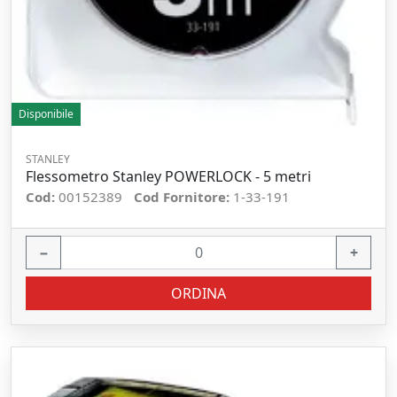
Disponibile
STANLEY
Flessometro Stanley POWERLOCK - 5 metri
Cod:
00152389
Cod Fornitore:
1-33-191
−
+
ORDINA