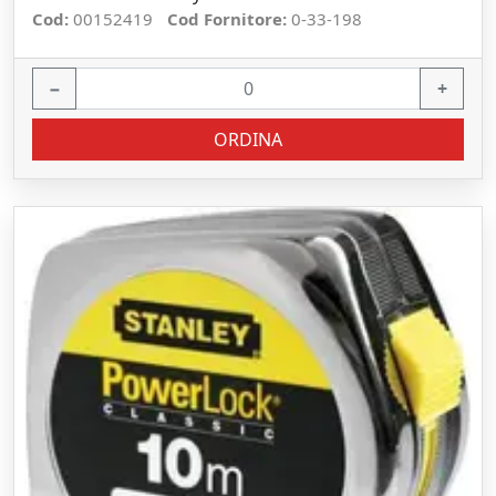
Cod:
00152419
Cod Fornitore:
0-33-198
−
+
ORDINA