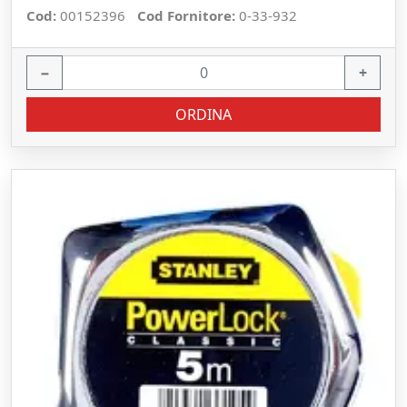
Cod:
00152396
Cod Fornitore:
0-33-932
−
+
ORDINA