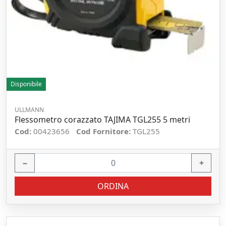
Disponibile
ULLMANN
Flessometro corazzato TAJIMA TGL255 5 metri
Cod:
00423656
Cod Fornitore:
TGL255
−
+
ORDINA