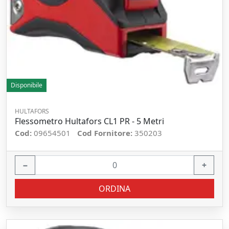
Disponibile
HULTAFORS
Flessometro Hultafors CL1 PR - 5 Metri
Cod:
09654501
Cod Fornitore:
350203
−
+
ORDINA