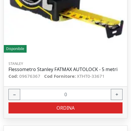
Disponibile
STANLEY
Flessometro Stanley FATMAX AUTOLOCK - 5 metri
Cod:
09676367
Cod Fornitore:
XTHT0-33671
−
+
ORDINA