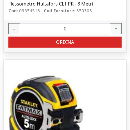
Flessometro Hultafors CL1 PR - 8 Metri
Cod:
09654518
Cod Fornitore:
350303
−
+
ORDINA