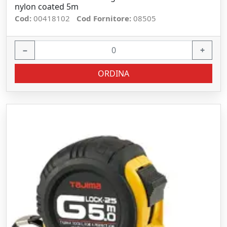
nylon coated 5m
Cod:
00418102
Cod Fornitore:
08505
−
+
ORDINA