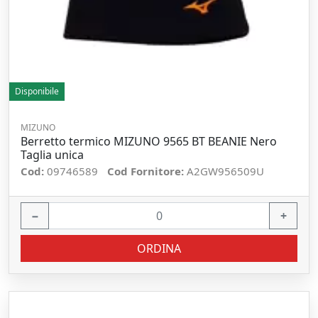
Disponibile
MIZUNO
Berretto termico MIZUNO 9565 BT BEANIE Nero
Taglia unica
Cod:
09746589
Cod Fornitore:
A2GW956509U
−
+
ORDINA