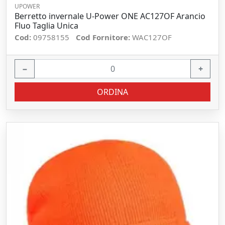
UPOWER
Berretto invernale U-Power ONE AC127OF Arancio
Fluo Taglia Unica
Cod:
09758155
Cod Fornitore:
WAC127OF
−
+
ORDINA