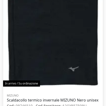
In arrivo / Su ordinazione
MIZUNO
Scaldacollo termico invernale MIZUNO Nero unisex
Cod:
09746510
Cod Fornitore:
A2GY957509U