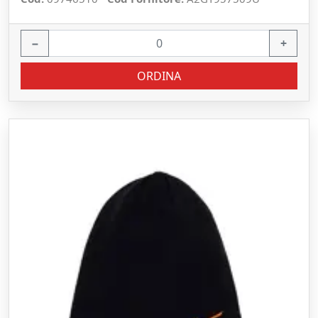
−
+
ORDINA