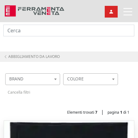
Cerca
ABBIGLIAMENTO DA LAVORO
BRAND
COLORE
Cancella filtri
|
Elementi trovati
7
pagina
1
di 1