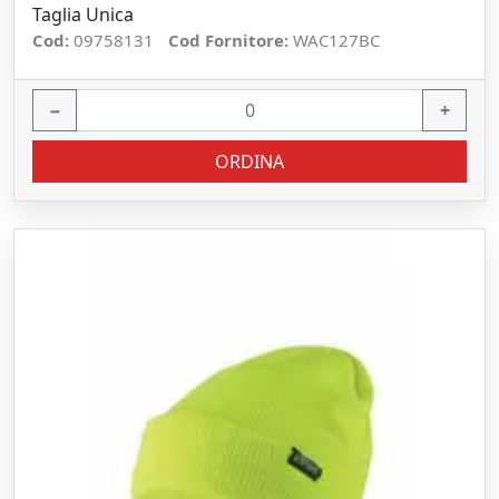
Taglia Unica
Cod:
09758131
Cod Fornitore:
WAC127BC
−
+
ORDINA