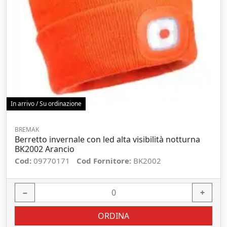
In arrivo / Su ordinazione
BREMAK
Berretto invernale con led alta visibilità notturna
BK2002 Arancio
Cod:
09770171
Cod Fornitore:
BK2002
−
+
ORDINA