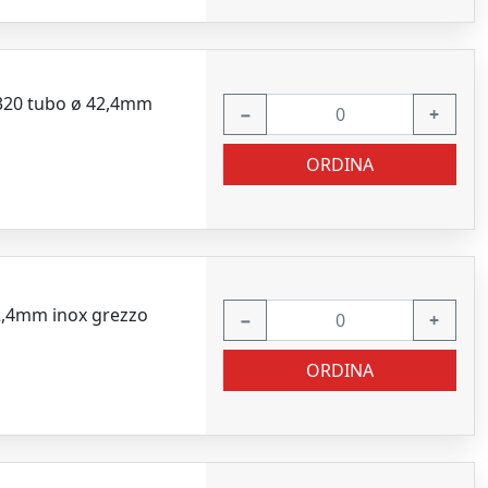
2320 tubo ø 42,4mm
−
+
ORDINA
2,4mm inox grezzo
−
+
ORDINA