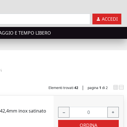
ACCEDI
AGGIO E TEMPO LIBERO
ri
|
Elementi trovati
42
pagina
1
di 2
 42,4mm inox satinato
−
+
ORDINA