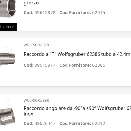
grezzo
Cod:
09615878
Cod Fornitore:
62015
rdinazione
WOLFSGRUBER
Raccordo a "T" Wolfsgruber 62386 tubo ø 42,4m
Cod:
09615977
Cod Fornitore:
62386
WOLFSGRUBER
Raccordo angolare da -90°a +90° Wolfsgruber 
inox
Cod:
09626447
Cod Fornitore:
62312