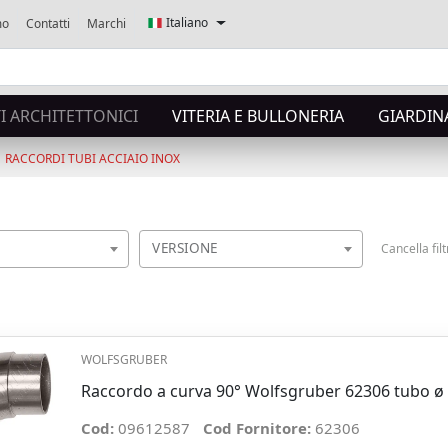
Italiano
mo
Contatti
Marchi
 ARCHITETTONICI
VITERIA E BULLONERIA
GIARDIN
RACCORDI TUBI ACCIAIO INOX
VERSIONE
Cancella filt
WOLFSGRUBER
Raccordo a curva 90° Wolfsgruber 62306 tubo ø
Cod:
09612587
Cod Fornitore:
62306