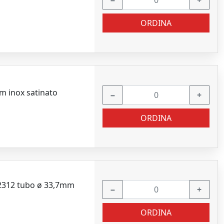
−
+
ORDINA
m inox satinato
−
+
ORDINA
62312 tubo ø 33,7mm
−
+
ORDINA