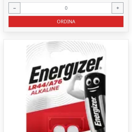
−
+
ORDINA