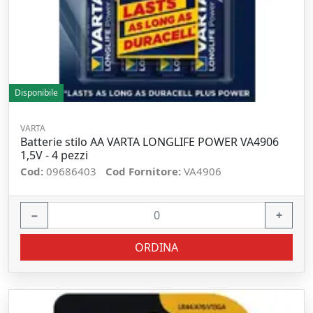
Disponibile
VARTA
Batterie stilo AA VARTA LONGLIFE POWER VA4906
1,5V - 4 pezzi
Cod:
09686403
Cod Fornitore:
VA4906
−
+
ORDINA