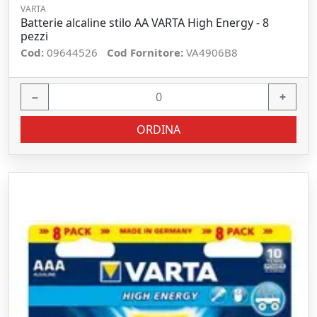
VARTA
Batterie alcaline stilo AA VARTA High Energy - 8
pezzi
Cod:
09644526
Cod Fornitore:
VA4906B8
−
+
ORDINA