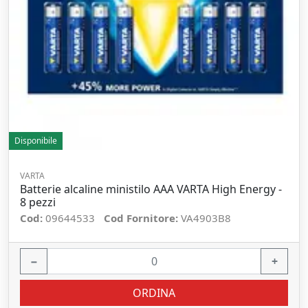
Disponibile
VARTA
Batterie alcaline ministilo AAA VARTA High Energy -
8 pezzi
Cod:
09644533
Cod Fornitore:
VA4903B8
−
+
ORDINA