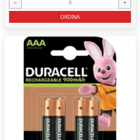
−
+
ORDINA