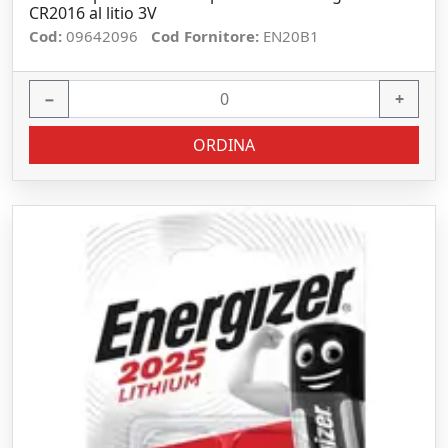
CR2016 al litio 3V
Cod:
09642096
Cod Fornitore:
EN20B1
−
+
ORDINA