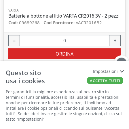
VARTA
Batterie a bottone al litio VARTA CR2016 3V - 2 pezzi
Cod:
09689268
Cod Fornitore:
VACR2016B2
−
+
ORDINA
Questo sito
Impostazioni
usa i cookies
ACCETTA TUTTI
Per garantirti la migliore esperienza sul nostro sito in
termini di funzionalità, accessibilità, usabilità e prestazioni
nonché per ricordare le tue preferenze, ti invitiamo ad
Il punto vendita, gli uffici e il magazzino
installare i cookie opzionali cliccando sul pulsante "Accetta
saranno chiusi per ferie dall'8 al 25 Agosto
tutti". Se desideri invece gestire le singole opzioni, clicca sul
tasto "Impostazioni"
2026 compresi.