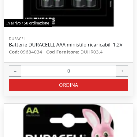
In arrivo / Su ordinazione
DURACELL
Batterie DURACELLL AAA ministilo ricaricabili 1,2V
Cod:
09684034
Cod Fornitore:
DUHR03.4
−
+
ORDINA