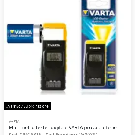
In arrivo / Su ordinazione
VARTA
Multimetro tester digitale VARTA prova batterie
Cod:
09628816
Cod Fornitore:
VA00891