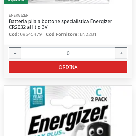
ENERGIZER
Batteria pila a bottone specialistica Energizer
CR2032 al litio 3V
Cod:
09645479
Cod Fornitore:
EN22B1
−
+
ORDINA