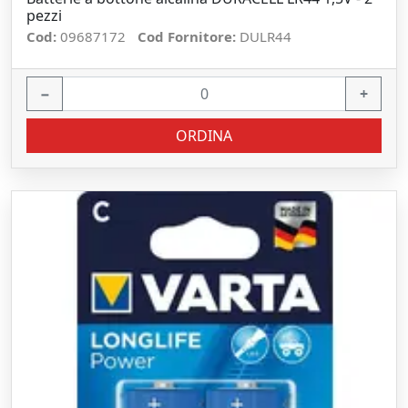
pezzi
Cod:
09687172
Cod Fornitore:
DULR44
−
+
ORDINA