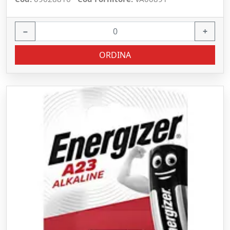
−
+
ORDINA