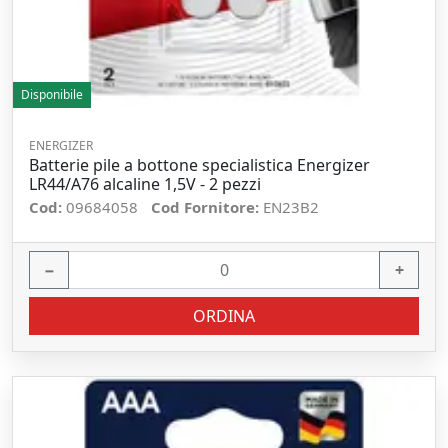
Disponibile
ENERGIZER
Batterie pile a bottone specialistica Energizer
LR44/A76 alcaline 1,5V - 2 pezzi
Cod:
09684058
Cod Fornitore:
EN23B2
−
+
ORDINA