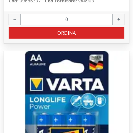
Cod:
09686397
Cod Fornitore:
VA4903
−
+
ORDINA