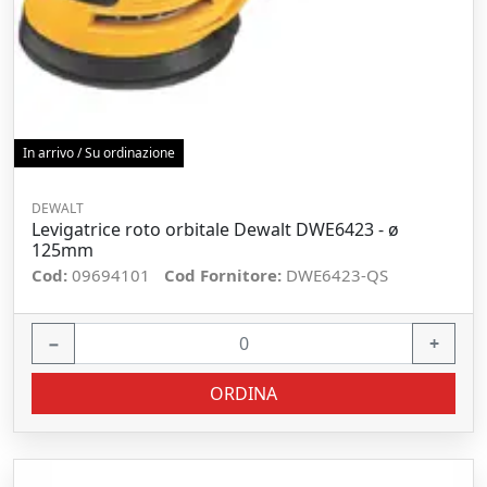
In arrivo / Su ordinazione
DEWALT
Levigatrice roto orbitale Dewalt DWE6423 - ø
125mm
Cod:
09694101
Cod Fornitore:
DWE6423-QS
−
+
ORDINA