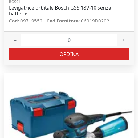
BOSCH
Levigatrice orbitale Bosch GSS 18V-10 senza
batterie
Cod:
09719552
Cod Fornitore:
06019D0202
−
+
ORDINA