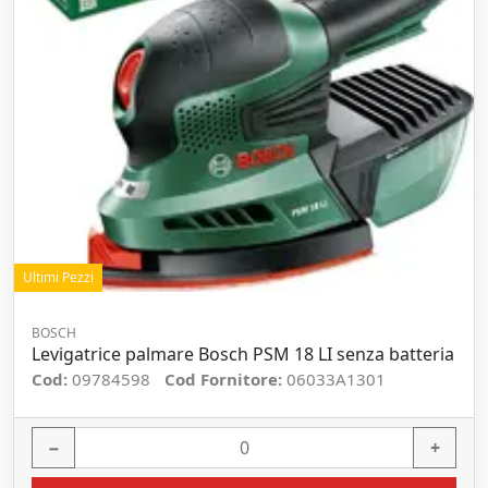
Ultimi Pezzi
BOSCH
Levigatrice palmare Bosch PSM 18 LI senza batteria
Cod:
09784598
Cod Fornitore:
06033A1301
−
+