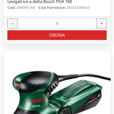
Levigatrice a delta Bosch PDA 180
Cod:
09699168
Cod Fornitore:
0603339003
−
+
ORDINA