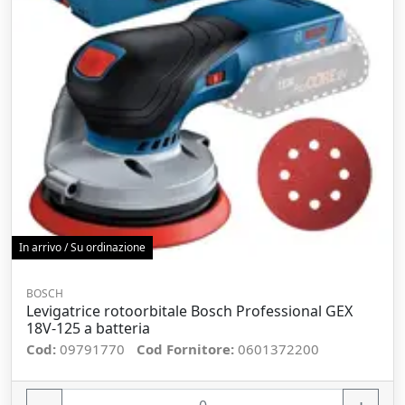
In arrivo / Su ordinazione
BOSCH
Levigatrice rotoorbitale Bosch Professional GEX
18V-125 a batteria
Cod:
09791770
Cod Fornitore:
0601372200