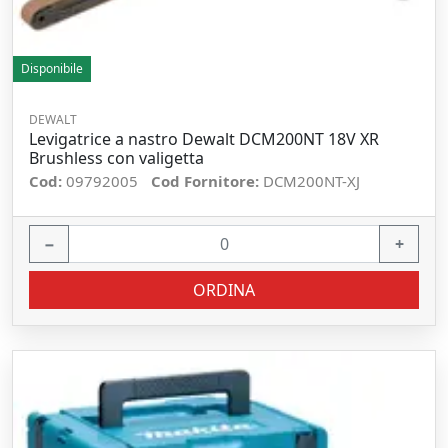
Disponibile
DEWALT
Levigatrice a nastro Dewalt DCM200NT 18V XR
Brushless con valigetta
Cod:
09792005
Cod Fornitore:
DCM200NT-XJ
−
+
ORDINA