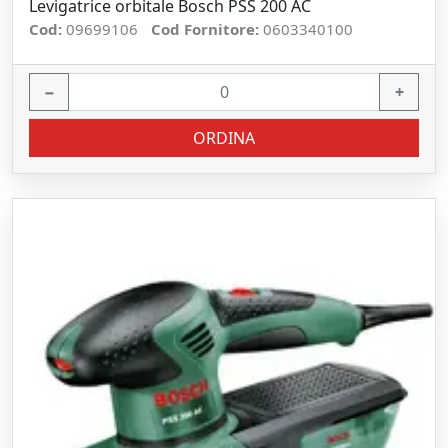
Levigatrice orbitale Bosch PSS 200 AC
Cod:
09699106
Cod Fornitore:
0603340100
−
+
ORDINA