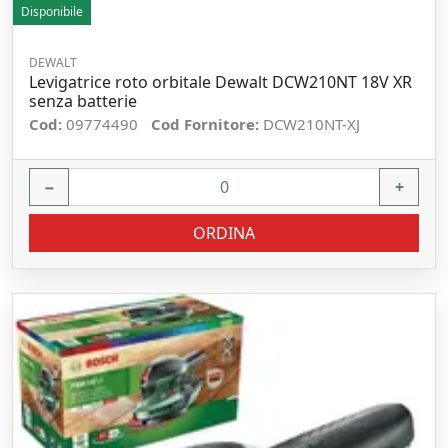
Disponibile
DEWALT
Levigatrice roto orbitale Dewalt DCW210NT 18V XR
senza batterie
Cod:
09774490
Cod Fornitore:
DCW210NT-XJ
−
+
ORDINA