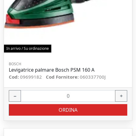
In arrivo / Su ordinazione
BOSCH
Levigatrice palmare Bosch PSM 160 A
Cod:
09699182
Cod Fornitore:
060337700J
−
+
ORDINA