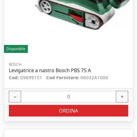
Disponibile
BOSCH
Levigatrice a nastro Bosch PBS 75 A
Cod:
09699151
Cod Fornitore:
06032A1000
−
+
ORDINA