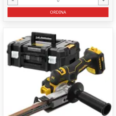
−
+
ORDINA