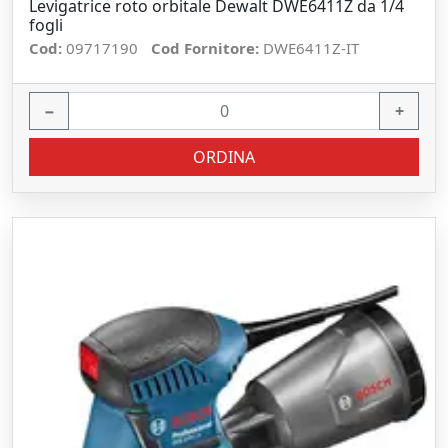
Levigatrice roto orbitale Dewalt DWE6411Z da 1/4
fogli
Cod:
09717190
Cod Fornitore:
DWE6411Z-IT
−
+
ORDINA