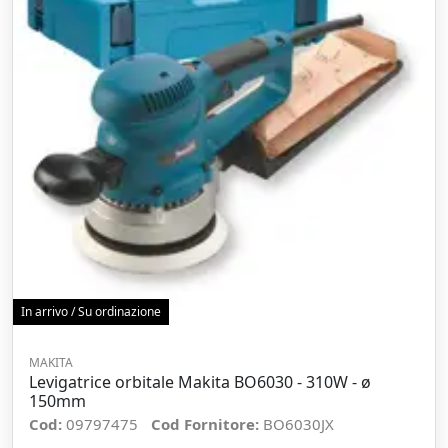
In arrivo / Su ordinazione
MAKITA
Levigatrice orbitale Makita BO6030 - 310W - ø
150mm
Cod:
09797475
Cod Fornitore:
BO6030JX