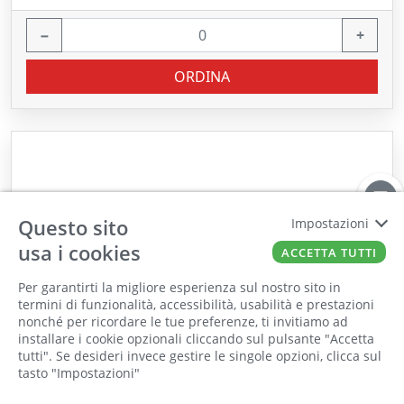
−
+
ORDINA
Questo sito
Impostazioni
usa i cookies
ACCETTA TUTTI
Per garantirti la migliore esperienza sul nostro sito in
termini di funzionalità, accessibilità, usabilità e prestazioni
nonché per ricordare le tue preferenze, ti invitiamo ad
Il punto vendita, gli uffici e il magazzino
installare i cookie opzionali cliccando sul pulsante "Accetta
saranno chiusi per ferie dall'8 al 25 Agosto
tutti". Se desideri invece gestire le singole opzioni, clicca sul
tasto "Impostazioni"
2026 compresi.