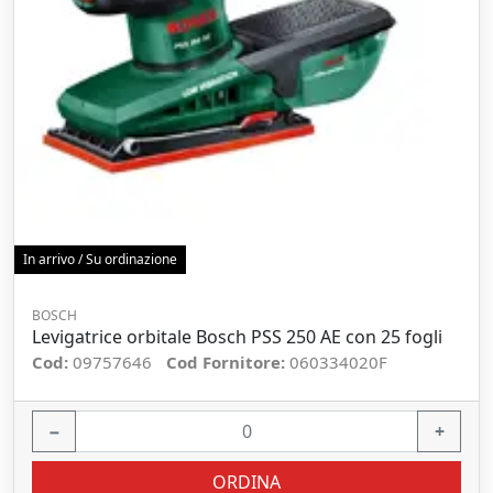
In arrivo / Su ordinazione
BOSCH
Levigatrice orbitale Bosch PSS 250 AE con 25 fogli
Cod:
09757646
Cod Fornitore:
060334020F
−
+
ORDINA