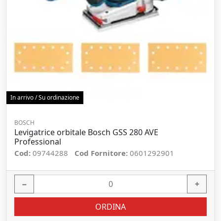
In arrivo / Su ordinazione
BOSCH
Levigatrice orbitale Bosch GSS 280 AVE
Professional
Cod:
09744288
Cod Fornitore:
0601292901
−
+
ORDINA