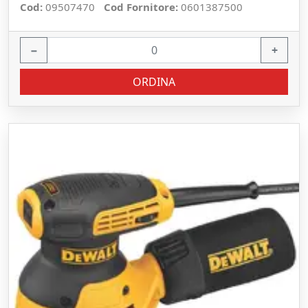
Cod:
09507470
Cod Fornitore:
0601387500
−
+
ORDINA