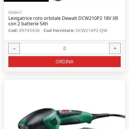
DEWALT
Levigatrice roto orbitale Dewalt DCW210P2 18V XR
con 2 batterie 5Ah
Cod:
09745438
Cod Fornitore:
DCW210P2-QW
−
+
ORDINA