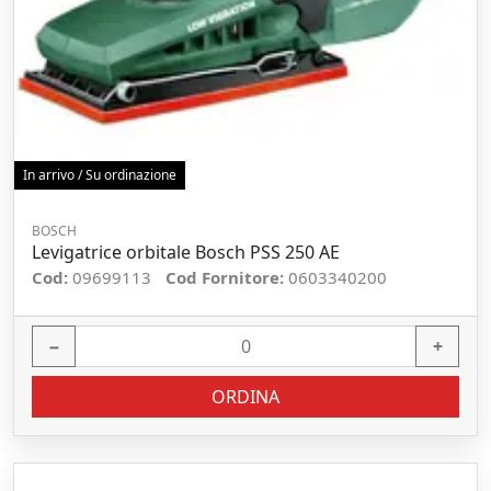
In arrivo / Su ordinazione
BOSCH
Levigatrice orbitale Bosch PSS 250 AE
Cod:
09699113
Cod Fornitore:
0603340200
−
+
ORDINA