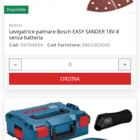
Disponibile
BOSCH
Levigatrice palmare Bosch EASY SANDER 18V-8
senza batteria
Cod:
09784604
Cod Fornitore:
06033E3000
−
+
ORDINA