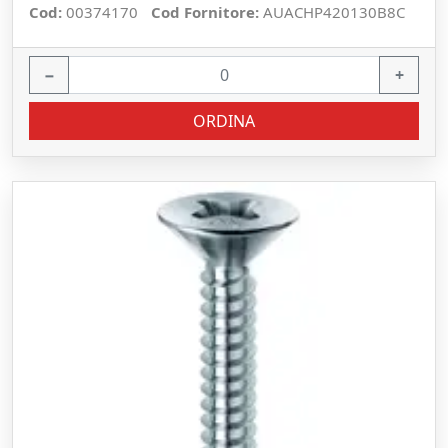
Cod:
00374170
Cod Fornitore:
AUACHP420130B8C
−
+
ORDINA