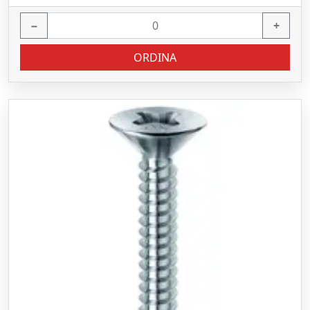
−
+
ORDINA