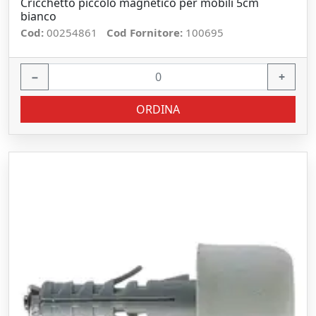
Cricchetto piccolo magnetico per mobili 5cm
bianco
Cod:
00254861
Cod Fornitore:
100695
−
+
ORDINA