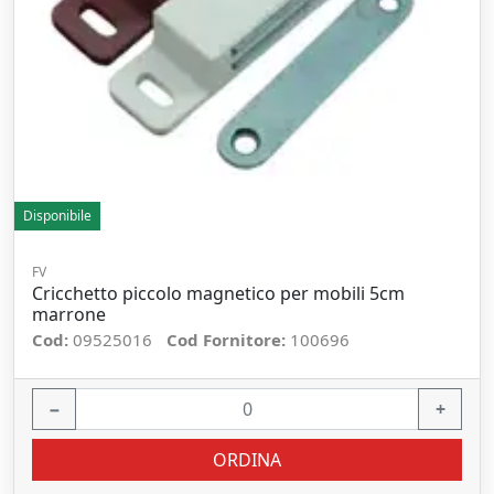
Disponibile
FV
Cricchetto piccolo magnetico per mobili 5cm
marrone
Cod:
09525016
Cod Fornitore:
100696
−
+
ORDINA