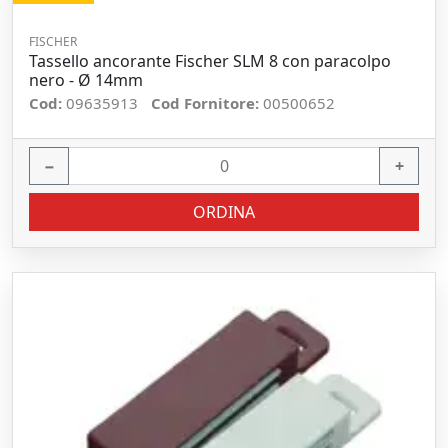
FISCHER
Tassello ancorante Fischer SLM 8 con paracolpo
nero - Ø 14mm
Cod:
09635913
Cod Fornitore:
00500652
−
+
ORDINA