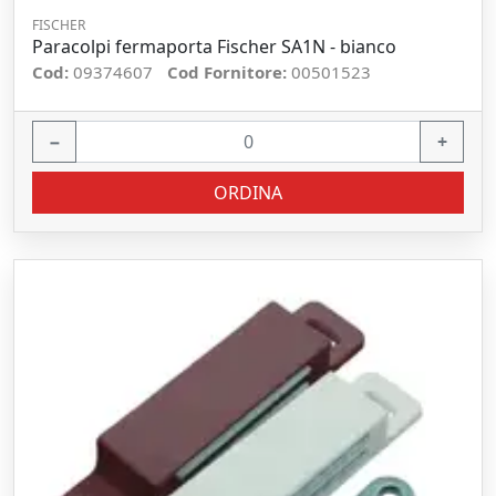
FISCHER
Paracolpi fermaporta Fischer SA1N - bianco
Cod:
09374607
Cod Fornitore:
00501523
−
+
ORDINA