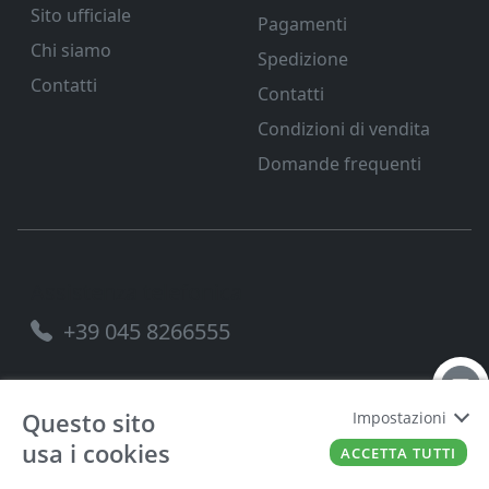
Sito ufficiale
Pagamenti
Chi siamo
Spedizione
Contatti
Contatti
Condizioni di vendita
Domande frequenti
Assistenza telefonica
+39 045 8266555
Questo sito
Impostazioni
usa i cookies
FERRAMENTA VENETA SRL
P.IVA
00221490238
ACCETTA TUTTI