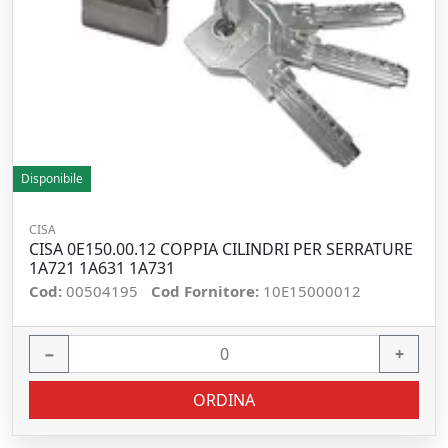
Disponibile
CISA
CISA 0E150.00.12 COPPIA CILINDRI PER SERRATURE
1A721 1A631 1A731
Cod:
00504195
Cod Fornitore:
10E15000012
−
+
ORDINA