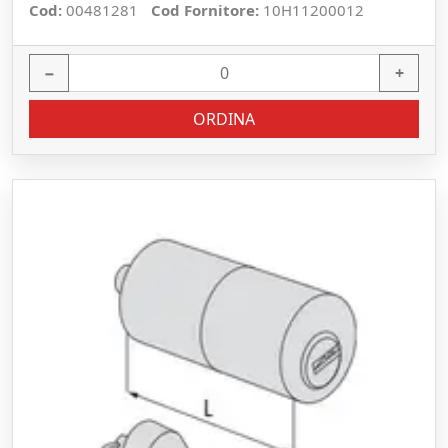
Cod:
00481281
Cod Fornitore:
10H11200012
−
+
ORDINA