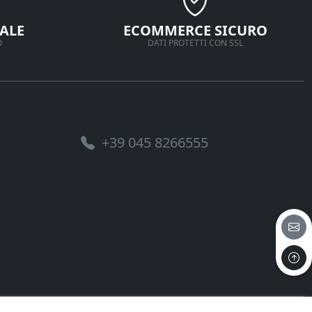
ALE
ECOMMERCE SICURO
O
DATI PROTETTI CON SSL
Assistenza telefonica
+39 045 8266555