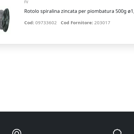
FV
Rotolo spiralina zincata per piombatura 500g 
Cod:
09733602
Cod Fornitore:
203017