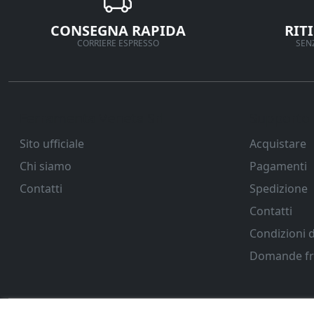
CONSEGNA RAPIDA
RIT
CORRIERE ESPRESSO
SENZ
Ferramenta Veneta Srl
Supporto
Sito ufficiale
Acquistare
Chi siamo
Pagamenti
Contatti
Spedizione
Contatti
Condizioni d
Domande fr