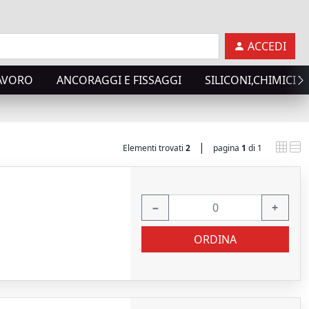
ACCEDI
LAVORO
ANCORAGGI E FISSAGGI
SILICONI,CHIMICI T
|
Elementi trovati
2
pagina
1
di 1
−
+
ORDINA