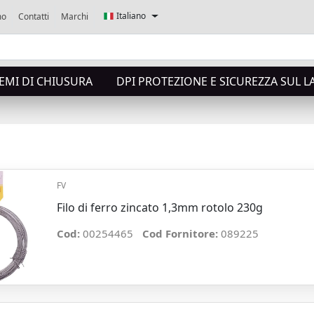
Italiano
mo
Contatti
Marchi
TEMI DI CHIUSURA
DPI PROTEZIONE E SICUREZZA SUL 
FV
Filo di ferro zincato 1,3mm rotolo 230g
Cod:
00254465
Cod Fornitore:
089225