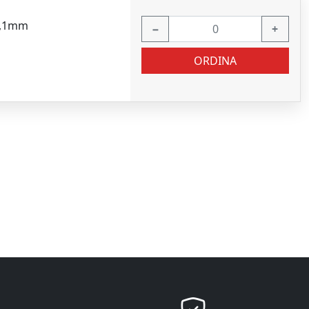
ø1,1mm
−
+
ORDINA