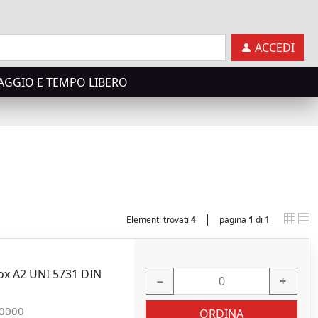
ACCEDI
AGGIO E TEMPO LIBERO
|
Elementi trovati
4
pagina
1
di 1
ox A2 UNI 5731 DIN
−
+
0000
ORDINA