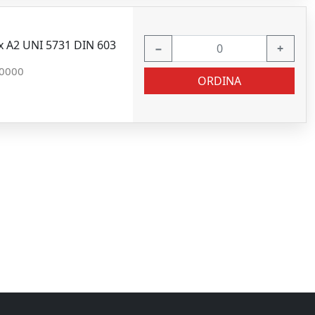
x A2 UNI 5731 DIN 603
−
+
0000
ORDINA