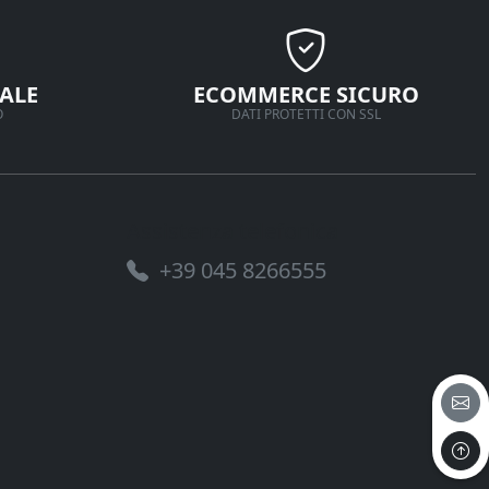
ALE
ECOMMERCE SICURO
O
DATI PROTETTI CON SSL
Assistenza telefonica
+39 045 8266555