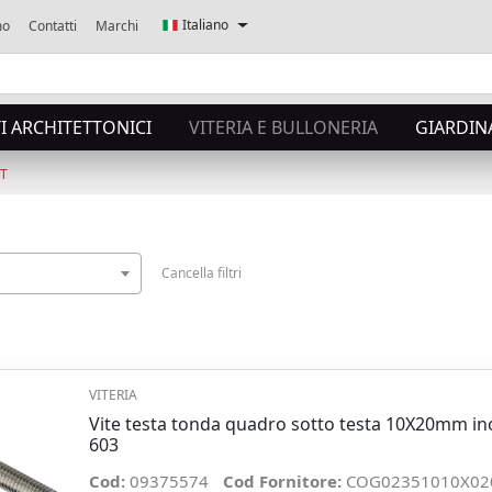
Italiano
mo
Contatti
Marchi
 ARCHITETTONICI
VITERIA E BULLONERIA
GIARDIN
TT
Cancella filtri
VITERIA
Vite testa tonda quadro sotto testa 10X20mm in
603
Cod:
09375574
Cod Fornitore:
COG02351010X02