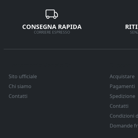
CONSEGNA RAPIDA
RIT
CORRIERE ESPRESSO
SENZ
Ferramenta Veneta Srl
Supporto
Sito ufficiale
Acquistare
Chi siamo
Pagamenti
Contatti
Spedizione
Contatti
Condizioni d
Domande fr