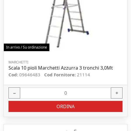
In arrivo / Su ordinazione
MARCHETTI
Scala 10 pioli Marchetti Azzurra 3 tronchi 3,0Mt
Cod:
09646483
Cod Fornitore:
21114
−
+
ORDINA