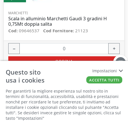
MARCHETTI
Scala in alluminio Marchetti Gaudi 3 gradini H
0,75Mt doppia salita
Cod:
09646537
Cod Fornitore:
21123
−
+
ORDINA
Questo sito
Impostazioni
usa i cookies
ACCETTA TUTTI
Per garantirti la migliore esperienza sul nostro sito in
termini di funzionalità, accessibilità, usabilità e prestazioni
nonché per ricordare le tue preferenze, ti invitiamo ad
Il punto vendita, gli uffici e il magazzino
installare i cookie opzionali cliccando sul pulsante "Accetta
saranno chiusi per ferie dall'8 al 25 Agosto
tutti". Se desideri invece gestire le singole opzioni, clicca sul
tasto "Impostazioni"
2026 compresi.