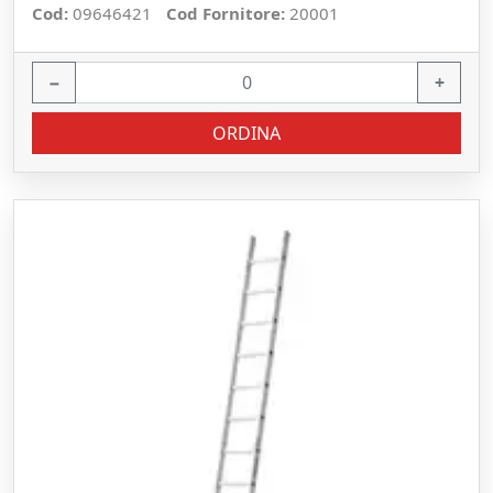
Cod:
09646421
Cod Fornitore:
20001
−
+
ORDINA