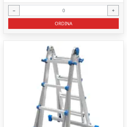
−
+
ORDINA