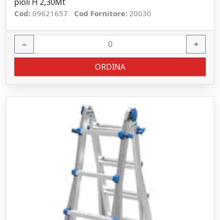
pioli H 2,30Mt
Cod:
09621657
Cod Fornitore:
20030
−
+
ORDINA