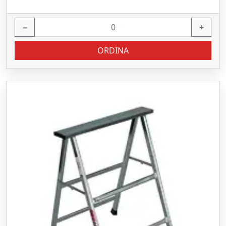
−
+
ORDINA