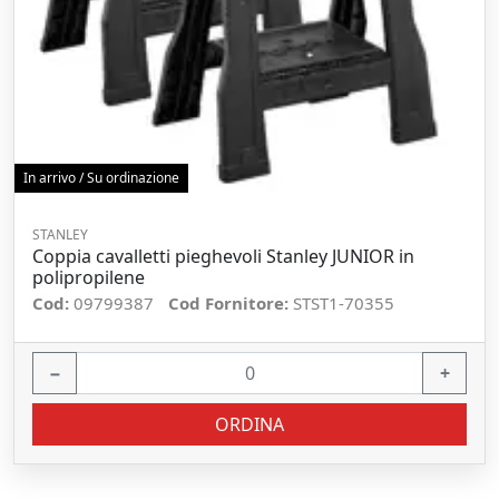
In arrivo / Su ordinazione
STANLEY
Coppia cavalletti pieghevoli Stanley JUNIOR in
polipropilene
Cod:
09799387
Cod Fornitore:
STST1-70355
−
+
ORDINA