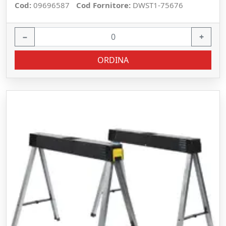
Cod:
09696587
Cod Fornitore:
DWST1-75676
−
+
ORDINA