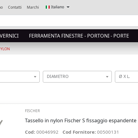
Italiano
mo
Contatti
Marchi
,VERNICI
FERRAMENTA FINESTRE - PORTONI - PORTE
NYLON
DIAMETRO
Ø X L.
FISCHER
Tassello in nylon Fischer S fissaggio espandent
Cod:
00046992
Cod Fornitore:
00500131