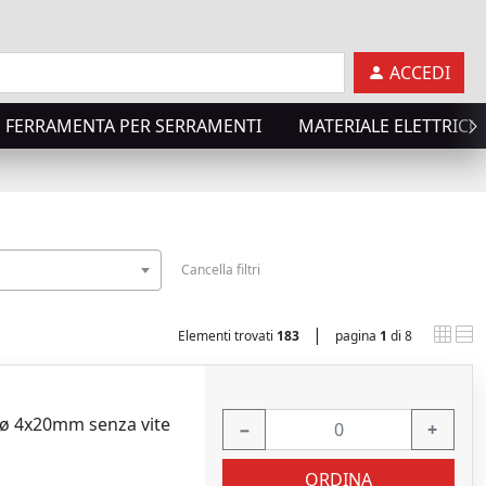
ACCEDI
FERRAMENTA PER SERRAMENTI
MATERIALE ELETTRICO
Cancella filtri
|
Elementi trovati
183
pagina
1
di 8
e ø 4x20mm senza vite
−
+
ORDINA