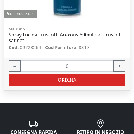
Fuori produzione
AREXONS
Spray Lucida cruscotti Arexons 600ml per cruscotti
satinati
Cod:
09728264
Cod Fornitore:
8317
−
+
ORDINA
CONSEGNA RAPIDA
RITIRO IN NEGOZIO