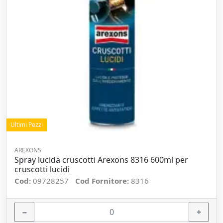
Ultimi Pezzi
AREXONS
Spray lucida cruscotti Arexons 8316 600ml per
cruscotti lucidi
Cod:
09728257
Cod Fornitore:
8316
−
+