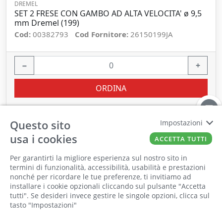
DREMEL
SET 2 FRESE CON GAMBO AD ALTA VELOCITA' ø 9,5
mm Dremel (199)
Cod:
00382793
Cod Fornitore:
26150199JA
−
+
ORDINA
Questo sito
Impostazioni
usa i cookies
ACCETTA TUTTI
Per garantirti la migliore esperienza sul nostro sito in
termini di funzionalità, accessibilità, usabilità e prestazioni
nonché per ricordare le tue preferenze, ti invitiamo ad
Il punto vendita, gli uffici e il magazzino
installare i cookie opzionali cliccando sul pulsante "Accetta
saranno chiusi per ferie dall'8 al 25 Agosto
tutti". Se desideri invece gestire le singole opzioni, clicca sul
tasto "Impostazioni"
2026 compresi.