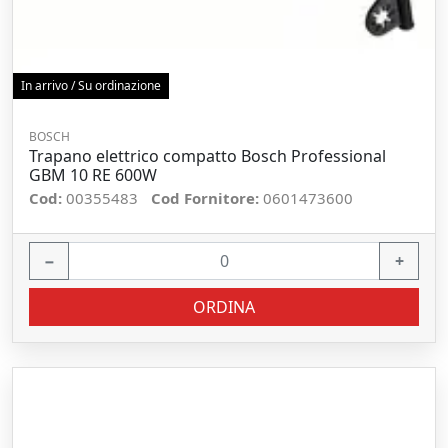
In arrivo / Su ordinazione
BOSCH
Trapano elettrico compatto Bosch Professional
GBM 10 RE 600W
Cod:
00355483
Cod Fornitore:
0601473600
−
+
ORDINA