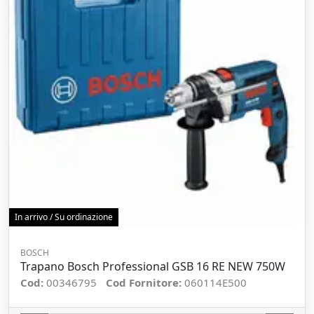
In arrivo / Su ordinazione
BOSCH
Trapano Bosch Professional GSB 16 RE NEW 750W
Cod:
00346795
Cod Fornitore:
060114E500