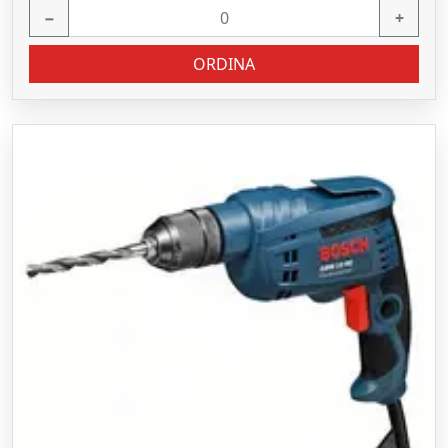
−
+
ORDINA