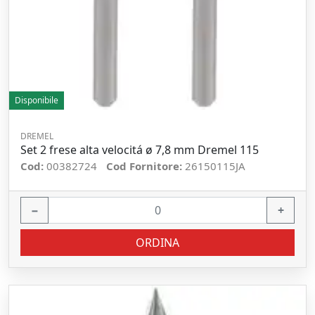
Disponibile
DREMEL
Set 2 frese alta velocitá ø 7,8 mm Dremel 115
Cod:
00382724
Cod Fornitore:
26150115JA
−
+
ORDINA