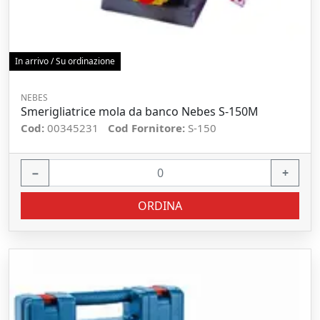
In arrivo / Su ordinazione
NEBES
Smerigliatrice mola da banco Nebes S-150M
Cod:
00345231
Cod Fornitore:
S-150
−
+
ORDINA