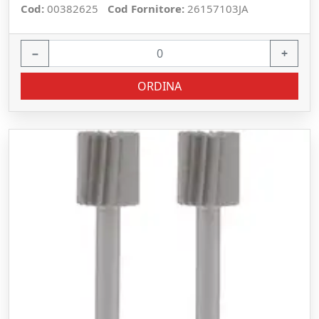
Cod:
00382625
Cod Fornitore:
26157103JA
−
+
ORDINA