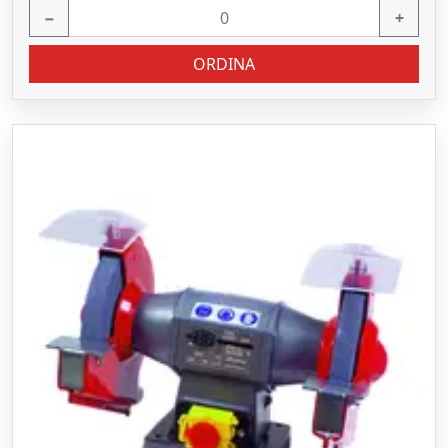
−
+
ORDINA