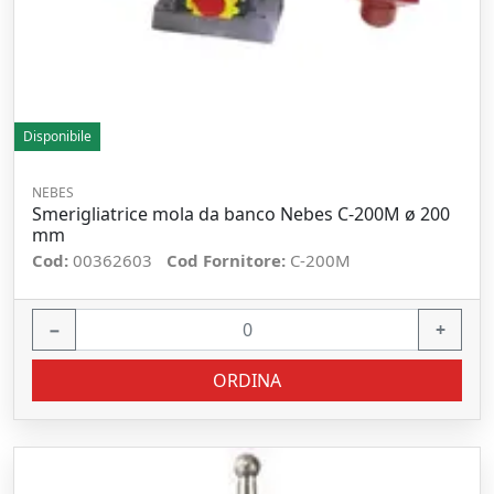
Disponibile
NEBES
Smerigliatrice mola da banco Nebes C-200M ø 200
mm
Cod:
00362603
Cod Fornitore:
C-200M
−
+
ORDINA