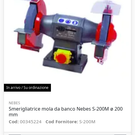
In arrivo / Su ordinazione
NEBES
Smerigliatrice mola da banco Nebes S-200M ø 200
mm
Cod:
00345224
Cod Fornitore:
S-200M