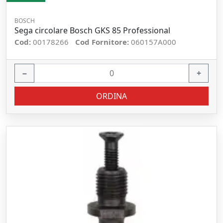
BOSCH
Sega circolare Bosch GKS 85 Professional
Cod:
00178266
Cod Fornitore:
060157A000
−
+
ORDINA