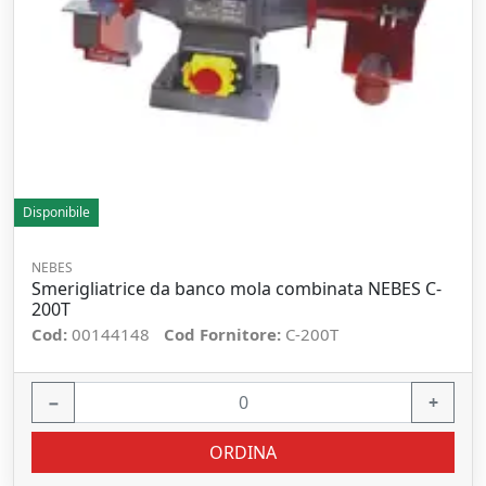
Disponibile
NEBES
Smerigliatrice da banco mola combinata NEBES C-
200T
Cod:
00144148
Cod Fornitore:
C-200T
−
+
ORDINA