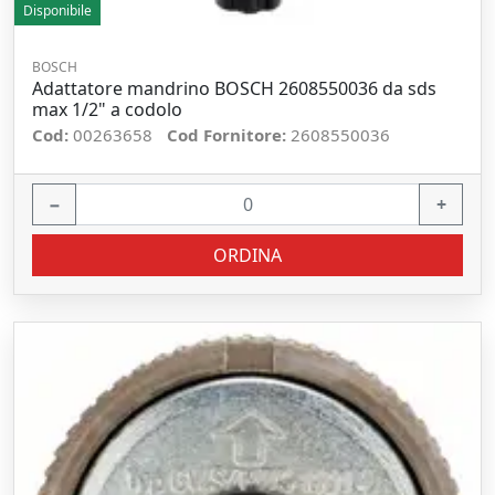
Disponibile
BOSCH
Adattatore mandrino BOSCH 2608550036 da sds
max 1/2" a codolo
Cod:
00263658
Cod Fornitore:
2608550036
−
+
ORDINA