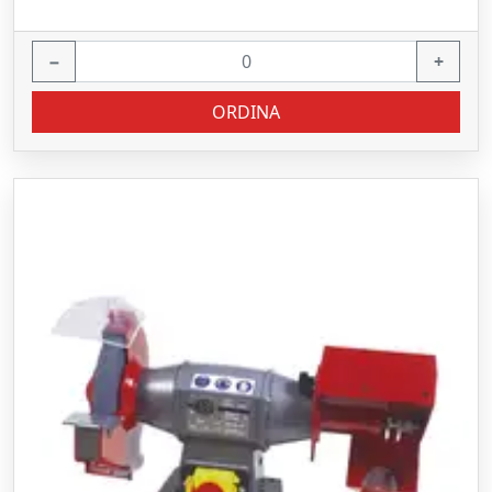
−
+
ORDINA