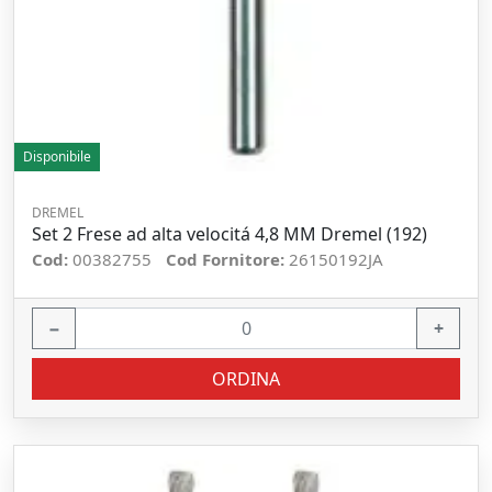
Disponibile
DREMEL
Set 2 Frese ad alta velocitá 4,8 MM Dremel (192)
Cod:
00382755
Cod Fornitore:
26150192JA
−
+
ORDINA