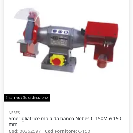
In arrivo / Su ordinazione
NEBES
Smerigliatrice mola da banco Nebes C-150M ø 150
mm
Cod:
00362597
Cod Fornitore:
C-150