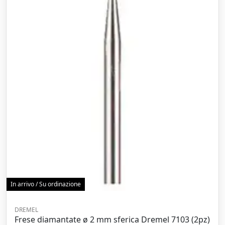
In arrivo / Su ordinazione
DREMEL
Frese diamantate ø 2 mm sferica Dremel 7103 (2pz)