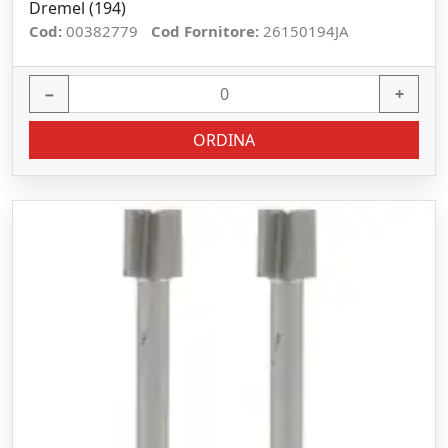
Dremel (194)
Cod:
00382779
Cod Fornitore:
26150194JA
−
+
ORDINA