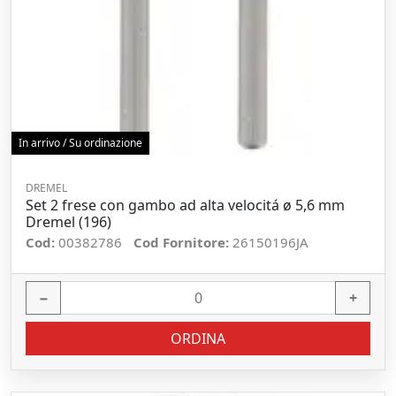
In arrivo / Su ordinazione
DREMEL
Set 2 frese con gambo ad alta velocitá ø 5,6 mm
Dremel (196)
Cod:
00382786
Cod Fornitore:
26150196JA
−
+
ORDINA