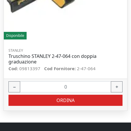
Disponibile
STANLEY
Truschino STANLEY 2-47-064 con doppia
graduazione
Cod:
09813397
Cod Fornitore:
2-47-064
−
+
ORDINA