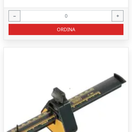
−
+
ORDINA