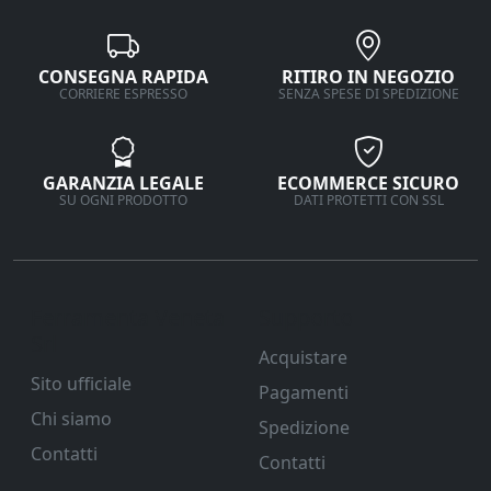
CONSEGNA RAPIDA
RITIRO IN NEGOZIO
CORRIERE ESPRESSO
SENZA SPESE DI SPEDIZIONE
GARANZIA LEGALE
ECOMMERCE SICURO
SU OGNI PRODOTTO
DATI PROTETTI CON SSL
Ferramenta Veneta
Supporto
Srl
Acquistare
Sito ufficiale
Pagamenti
Chi siamo
Spedizione
Contatti
Contatti