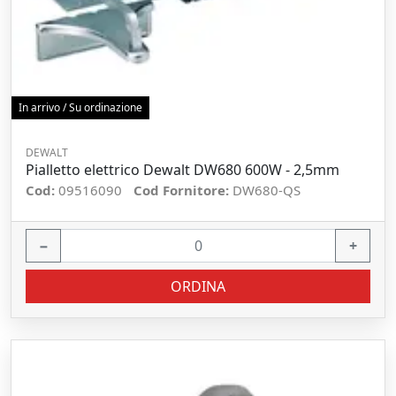
In arrivo / Su ordinazione
DEWALT
Pialletto elettrico Dewalt DW680 600W - 2,5mm
Cod:
09516090
Cod Fornitore:
DW680-QS
−
+
ORDINA