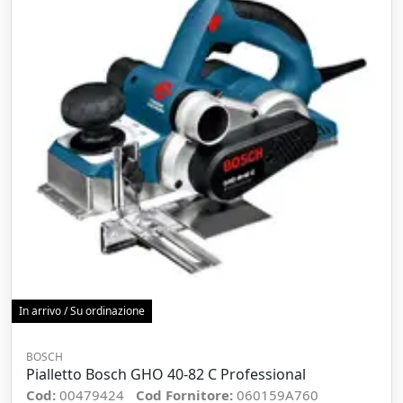
In arrivo / Su ordinazione
BOSCH
Pialletto Bosch GHO 40-82 C Professional
Cod:
00479424
Cod Fornitore:
060159A760