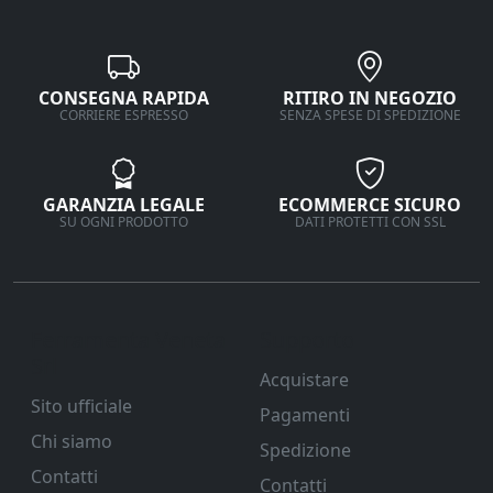
CONSEGNA RAPIDA
RITIRO IN NEGOZIO
CORRIERE ESPRESSO
SENZA SPESE DI SPEDIZIONE
GARANZIA LEGALE
ECOMMERCE SICURO
SU OGNI PRODOTTO
DATI PROTETTI CON SSL
Ferramenta Veneta
Supporto
Srl
Acquistare
Sito ufficiale
Pagamenti
Chi siamo
Spedizione
Contatti
Contatti