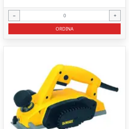
−
+
ORDINA