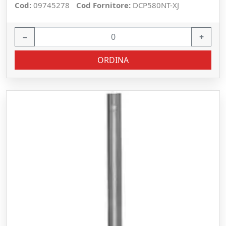
Cod:
09745278
Cod Fornitore:
DCP580NT-XJ
−
+
ORDINA