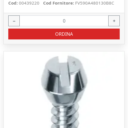
Cod:
00439220
Cod Fornitore:
FV590A480130B8C
−
+
ORDINA