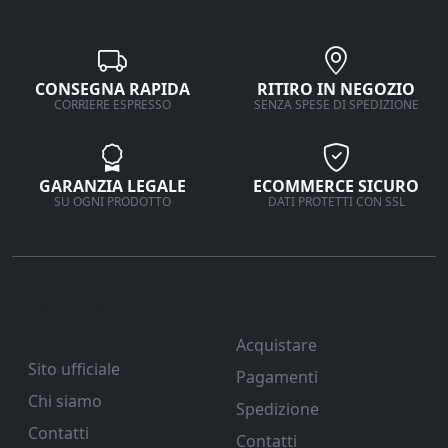
CONSEGNA RAPIDA
RITIRO IN NEGOZIO
CORRIERE ESPRESSO
SENZA SPESE DI SPEDIZIONE
GARANZIA LEGALE
ECOMMERCE SICURO
SU OGNI PRODOTTO
DATI PROTETTI CON SSL
Ferramenta Veneta
Supporto
Srl
Acquistare
Sito ufficiale
Pagamenti
Chi siamo
Spedizione
Contatti
Contatti