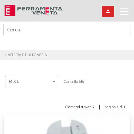
Cerca
VITERIA E BULLONERIA
Ø X L
Cancella filtri
|
Elementi trovati
2
pagina
1
di 1