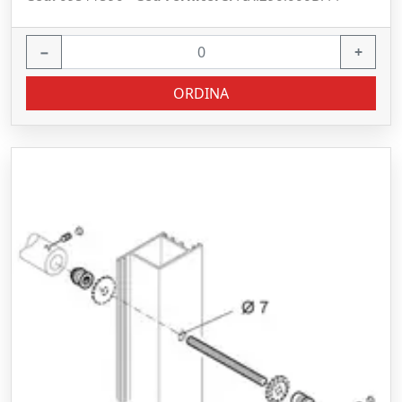
−
+
ORDINA