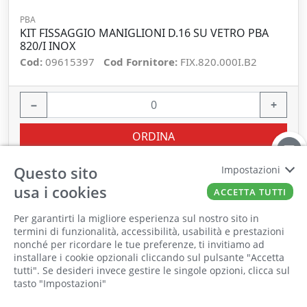
PBA
KIT FISSAGGIO MANIGLIONI D.16 SU VETRO PBA
820/I INOX
Cod:
09615397
Cod Fornitore:
FIX.820.000I.B2
−
+
ORDINA
Questo sito
Impostazioni
usa i cookies
ACCETTA TUTTI
Per garantirti la migliore esperienza sul nostro sito in
termini di funzionalità, accessibilità, usabilità e prestazioni
nonché per ricordare le tue preferenze, ti invitiamo ad
Il punto vendita, gli uffici e il magazzino
installare i cookie opzionali cliccando sul pulsante "Accetta
saranno chiusi per ferie dall'8 al 25 Agosto
tutti". Se desideri invece gestire le singole opzioni, clicca sul
tasto "Impostazioni"
2026 compresi.