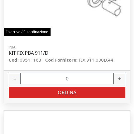
In arrivo / Su ordinazione
PBA
KIT FIX PBA 911/D
Cod:
09511163
Cod Fornitore:
FIX.911.000D.44
−
+
ORDINA