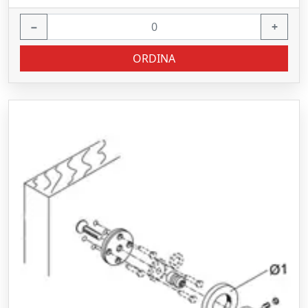
−
+
ORDINA