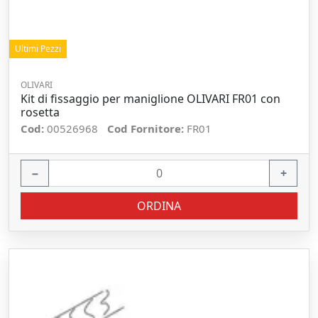
Ultimi Pezzi
OLIVARI
Kit di fissaggio per maniglione OLIVARI FR01 con
rosetta
Cod:
00526968
Cod Fornitore:
FR01
−
+
ORDINA