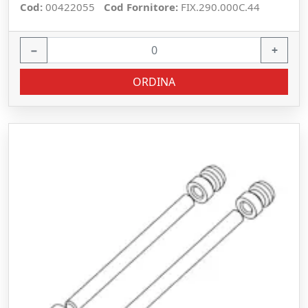
Cod:
00422055
Cod Fornitore:
FIX.290.000C.44
−
+
ORDINA