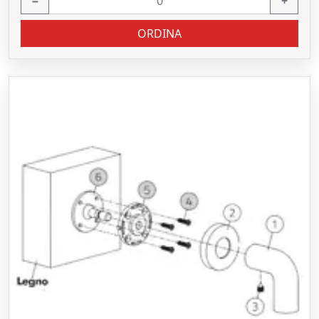
−
+
ORDINA