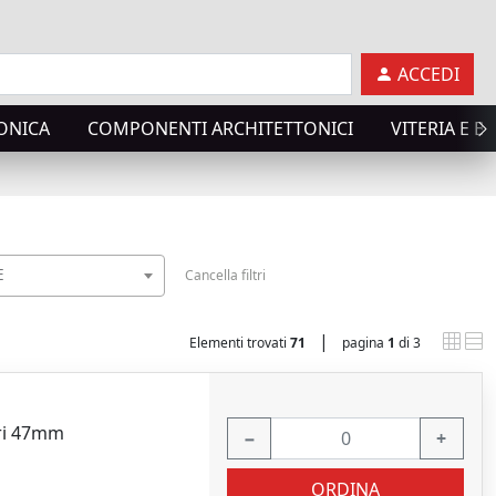
ACCEDI
ONICA
COMPONENTI ARCHITETTONICI
VITERIA E B
E
Cancella filtri
|
Elementi trovati
71
pagina
1
di 3
uri 47mm
−
+
ORDINA