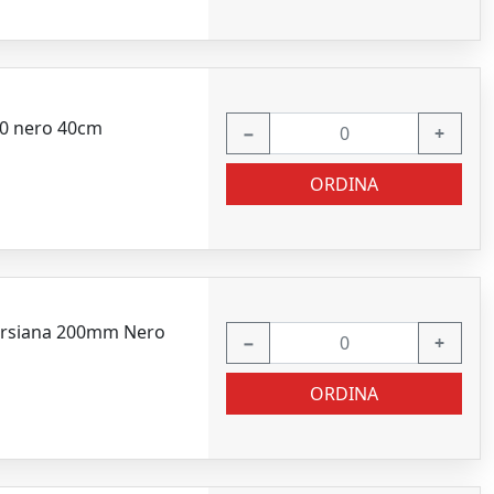
40 nero 40cm
−
+
ORDINA
persiana 200mm Nero
−
+
ORDINA