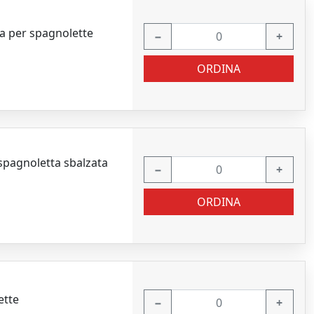
a per spagnolette
−
+
ORDINA
pagnoletta sbalzata
−
+
ORDINA
ette
−
+