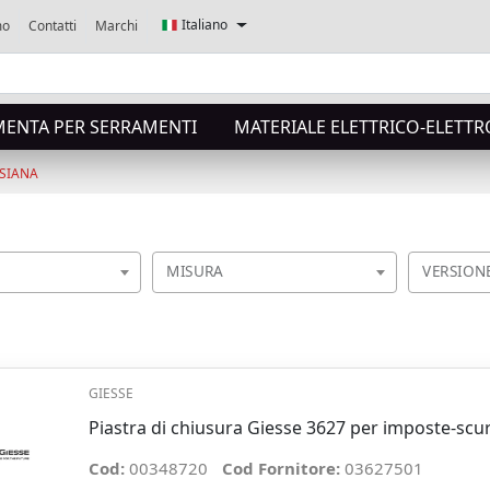
Italiano
mo
Contatti
Marchi
MENTA PER SERRAMENTI
MATERIALE ELETTRICO-ELETTR
RSIANA
MISURA
VERSION
GIESSE
Piastra di chiusura Giesse 3627 per imposte-sc
Cod:
00348720
Cod Fornitore:
03627501