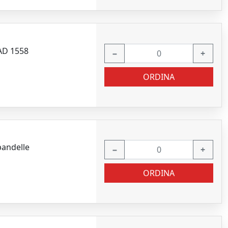
AD 1558
−
+
ORDINA
andelle
−
+
ORDINA