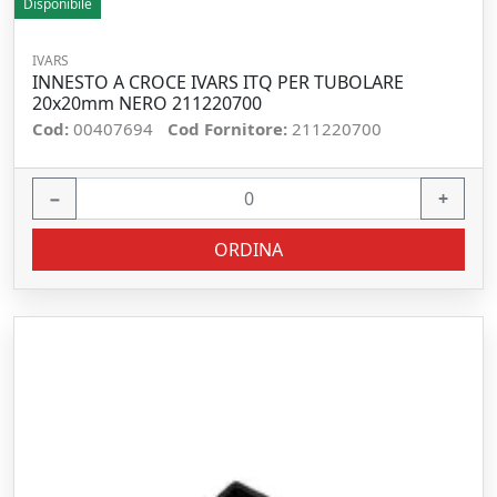
Disponibile
IVARS
INNESTO A CROCE IVARS ITQ PER TUBOLARE
20x20mm NERO 211220700
Cod:
00407694
Cod Fornitore:
211220700
−
+
ORDINA