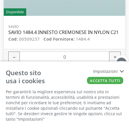
Disponibile
SAVIO
SAVIO 1484.4 INNESTO CREMONESE IN NYLON C21
Cod:
00509237
Cod Fornitore:
1484.4
−
+
ORDINA
Questo sito
Impostazioni
usa i cookies
ACCETTA TUTTI
Per garantirti la migliore esperienza sul nostro sito in
termini di funzionalità, accessibilità, usabilità e prestazioni
nonché per ricordare le tue preferenze, ti invitiamo ad
Il punto vendita, gli uffici e il magazzino
installare i cookie opzionali cliccando sul pulsante "Accetta
saranno chiusi per ferie dall'8 al 25 Agosto
tutti". Se desideri invece gestire le singole opzioni, clicca sul
tasto "Impostazioni"
2026 compresi.