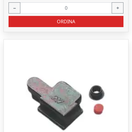
−
+
ORDINA