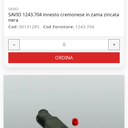
SAVIO
SAVIO 1243.704 innesto cremonese in zama zincata
nera
Cod:
00131285
Cod Fornitore:
1243.704
−
+
ORDINA