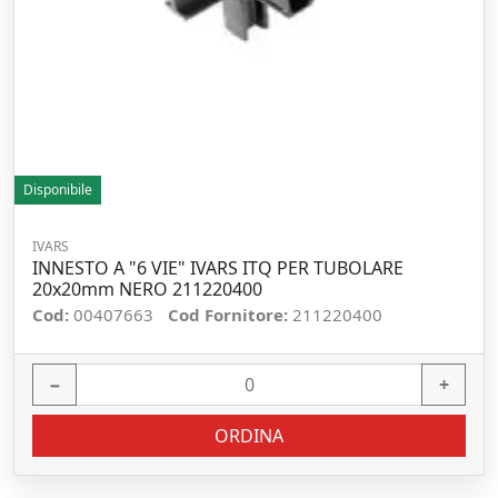
Disponibile
IVARS
INNESTO A "6 VIE" IVARS ITQ PER TUBOLARE
20x20mm NERO 211220400
Cod:
00407663
Cod Fornitore:
211220400
−
+
ORDINA