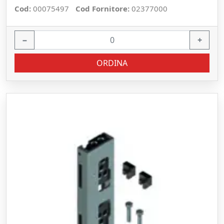
Cod:
00075497
Cod Fornitore:
02377000
−
+
ORDINA