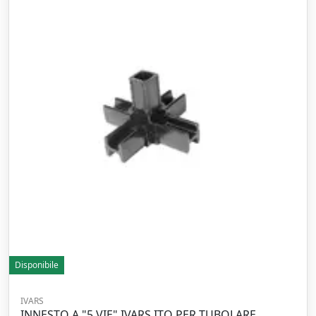
Disponibile
IVARS
INNESTO A "5 VIE" IVARS ITQ PER TUBOLARE