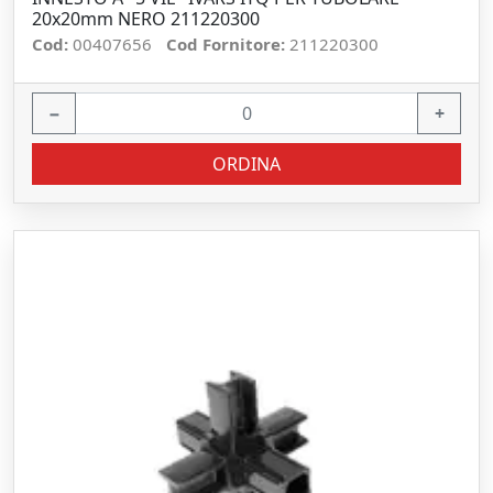
20x20mm NERO 211220300
Cod:
00407656
Cod Fornitore:
211220300
−
+
ORDINA