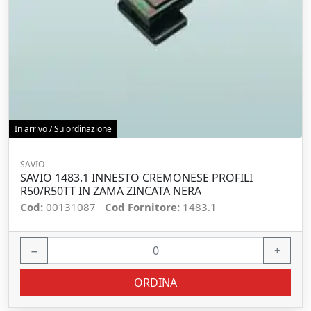
In arrivo / Su ordinazione
SAVIO
SAVIO 1483.1 INNESTO CREMONESE PROFILI
R50/R50TT IN ZAMA ZINCATA NERA
Cod:
00131087
Cod Fornitore:
1483.1
−
+
ORDINA