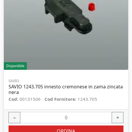
Disponibile
SAVIO
SAVIO 1243.705 innesto cremonese in zama zincata
nera
Cod:
00131506
Cod Fornitore:
1243.705
−
+
ORDINA