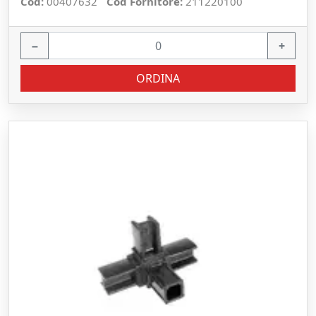
Cod:
00407632
Cod Fornitore:
211220100
−
+
ORDINA