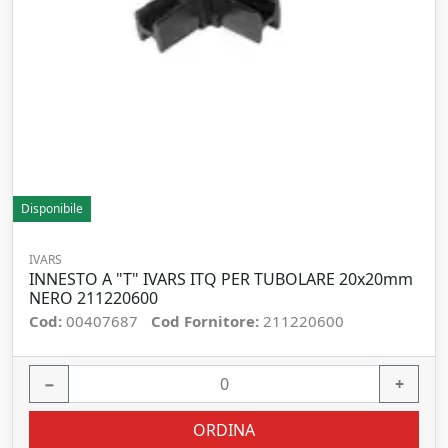
Disponibile
IVARS
INNESTO A "T" IVARS ITQ PER TUBOLARE 20x20mm
NERO 211220600
Cod:
00407687
Cod Fornitore:
211220600
−
+
ORDINA