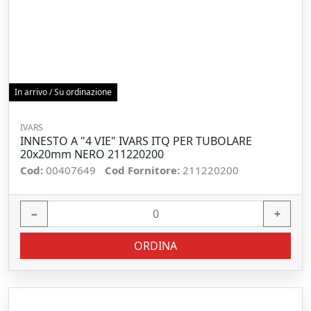
In arrivo / Su ordinazione
IVARS
INNESTO A "4 VIE" IVARS ITQ PER TUBOLARE
20x20mm NERO 211220200
Cod:
00407649
Cod Fornitore:
211220200
−
+
ORDINA