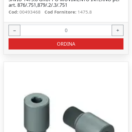
art. 876/.751,879/.2/.3/.751
Cod:
00493468
Cod Fornitore:
1475.8
−
+
ORDINA