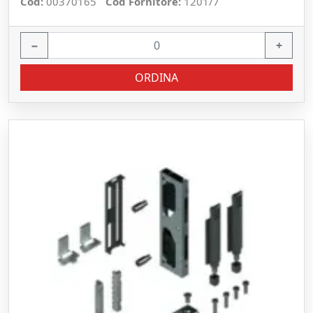
Cod:
00370165
Cod Fornitore:
1201/7
−
+
ORDINA