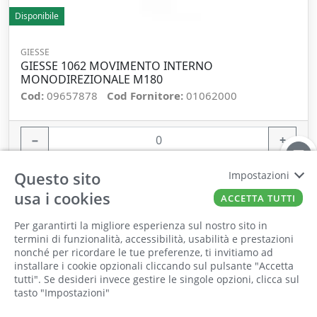
Disponibile
GIESSE
GIESSE 1062 MOVIMENTO INTERNO
MONODIREZIONALE M180
Cod:
09657878
Cod Fornitore:
01062000
−
+
ORDINA
Questo sito
Impostazioni
usa i cookies
ACCETTA TUTTI
Per garantirti la migliore esperienza sul nostro sito in
termini di funzionalità, accessibilità, usabilità e prestazioni
nonché per ricordare le tue preferenze, ti invitiamo ad
Il punto vendita, gli uffici e il magazzino
installare i cookie opzionali cliccando sul pulsante "Accetta
saranno chiusi per ferie dall'8 al 25 Agosto
tutti". Se desideri invece gestire le singole opzioni, clicca sul
tasto "Impostazioni"
2026 compresi.