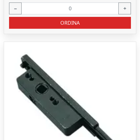
−
+
ORDINA