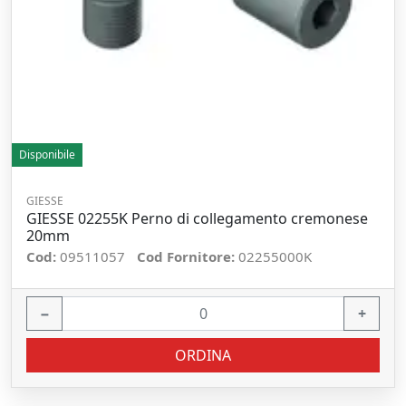
Disponibile
GIESSE
GIESSE 02255K Perno di collegamento cremonese
20mm
Cod:
09511057
Cod Fornitore:
02255000K
−
+
ORDINA