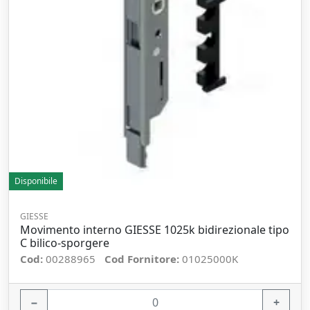
Disponibile
GIESSE
Movimento interno GIESSE 1025k bidirezionale tipo
C bilico-sporgere
Cod:
00288965
Cod Fornitore:
01025000K
−
+