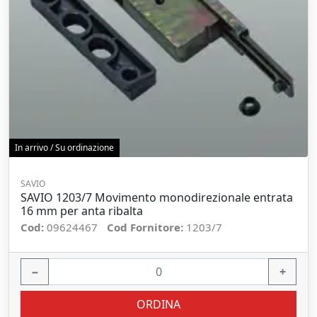
In arrivo / Su ordinazione
SAVIO
SAVIO 1203/7 Movimento monodirezionale entrata
16 mm per anta ribalta
Cod:
09624467
Cod Fornitore:
1203/7
−
+
ORDINA