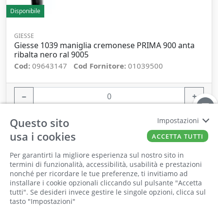
Disponibile
GIESSE
Giesse 1039 maniglia cremonese PRIMA 900 anta
ribalta nero ral 9005
Cod:
09643147
Cod Fornitore:
01039500
−
+
ORDINA
Questo sito
Impostazioni
usa i cookies
ACCETTA TUTTI
Per garantirti la migliore esperienza sul nostro sito in
termini di funzionalità, accessibilità, usabilità e prestazioni
nonché per ricordare le tue preferenze, ti invitiamo ad
Il punto vendita, gli uffici e il magazzino
installare i cookie opzionali cliccando sul pulsante "Accetta
saranno chiusi per ferie dall'8 al 25 Agosto
tutti". Se desideri invece gestire le singole opzioni, clicca sul
tasto "Impostazioni"
2026 compresi.