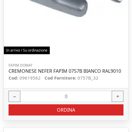
In arrivo / Su ordinazione
FAPIM DOMAT
CREMONESE NEFER FAPIM 0757B BIANCO RAL9010
Cod:
09619562
Cod Fornitore:
0757B_32
−
+
ORDINA