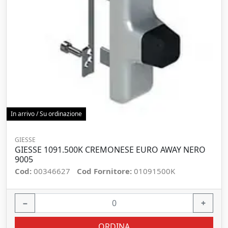
In arrivo / Su ordinazione
GIESSE
GIESSE 1091.500K CREMONESE EURO AWAY NERO
9005
Cod:
00346627
Cod Fornitore:
01091500K
−
+
ORDINA