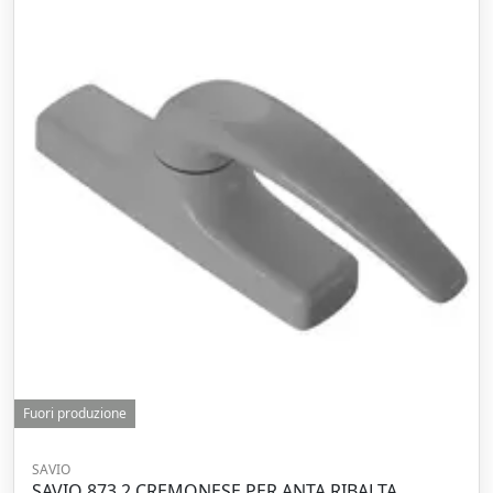
Fuori produzione
SAVIO
SAVIO 873.2 CREMONESE PER ANTA RIBALTA