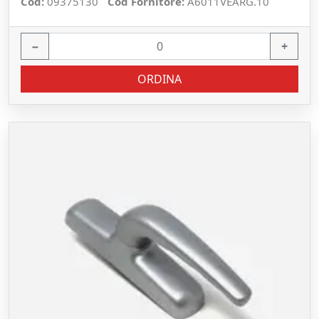
Cod:
09375130
Cod Fornitore:
A6011VEARG.10
−
+
ORDINA