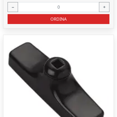
−
+
ORDINA