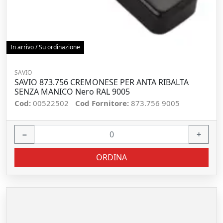
In arrivo / Su ordinazione
SAVIO
SAVIO 873.756 CREMONESE PER ANTA RIBALTA
SENZA MANICO Nero RAL 9005
Cod:
00522502
Cod Fornitore:
873.756 9005
−
+
ORDINA