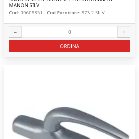
MANON SILV
Cod:
09608351
Cod Fornitore:
873.2 SILV
−
+
ORDINA