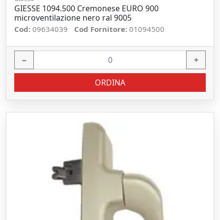
GIESSE 1094.500 Cremonese EURO 900
microventilazione nero ral 9005
Cod:
09634039
Cod Fornitore:
01094500
−
+
ORDINA