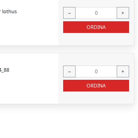
 lothus
−
+
ORDINA
4_88
−
+
ORDINA