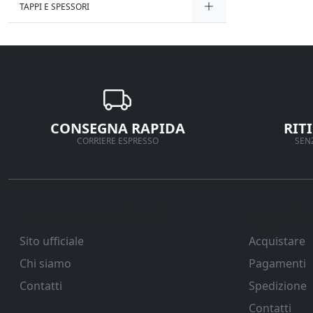
TAPPI E SPESSORI
CONSEGNA RAPIDA
RIT
CORRIERE ESPRESSO
SENZ
Ferramenta Veneta Srl
Supporto
Sito ufficiale
Acquistare
Chi siamo
Pagamenti
Contatti
Spedizione
Contatti