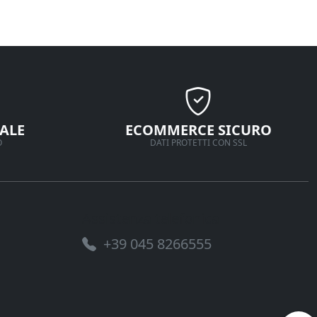
ALE
ECOMMERCE SICURO
O
DATI PROTETTI CON SSL
Assistenza telefonica
+39 045 8266555