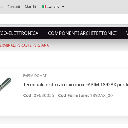
Italiano
mo
Contatti
Marchi
ICO-ELETTRONICA
COMPONENTI ARCHITETTONICI
ERMINALI PER ASTE PERSIANA
FAPIM DOMAT
Terminale dritto acciaio inox FAPIM 1892AX per 
Cod:
09630055
Cod Fornitore:
1892AX_00