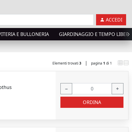
ACCEDI
VITERIA E BULLONERIA
GIARDINAGGIO E TEMPO LIBER
|
Elementi trovati
3
pagina
1
di 1
lothus
−
+
ORDINA