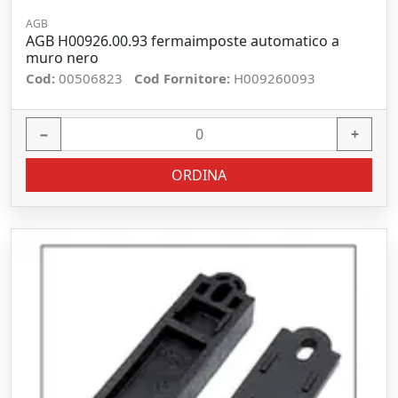
AGB
AGB H00926.00.93 fermaimposte automatico a
muro nero
Cod:
00506823
Cod Fornitore:
H009260093
−
+
ORDINA