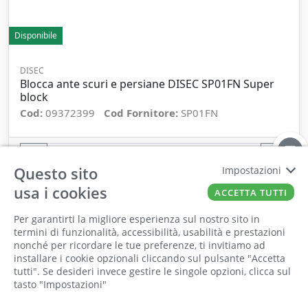
Disponibile
DISEC
Blocca ante scuri e persiane DISEC SP01FN Super
block
Cod:
09372399
Cod Fornitore:
SP01FN
−
+
Questo sito
Impostazioni
ORDINA
usa i cookies
ACCETTA TUTTI
Per garantirti la migliore esperienza sul nostro sito in
termini di funzionalità, accessibilità, usabilità e prestazioni
nonché per ricordare le tue preferenze, ti invitiamo ad
Il punto vendita, gli uffici e il magazzino
installare i cookie opzionali cliccando sul pulsante "Accetta
saranno chiusi per ferie dall'8 al 25 Agosto
tutti". Se desideri invece gestire le singole opzioni, clicca sul
tasto "Impostazioni"
2026 compresi.