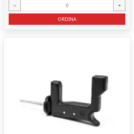
−
+
ORDINA