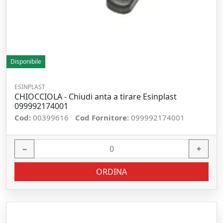
Disponibile
ESINPLAST
CHIOCCIOLA - Chiudi anta a tirare Esinplast
099992174001
Cod:
00399616
Cod Fornitore:
099992174001
−
+
ORDINA