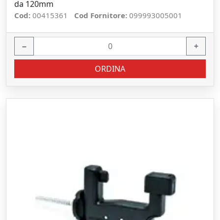
da 120mm
Cod:
00415361
Cod Fornitore:
099993005001
−
+
ORDINA