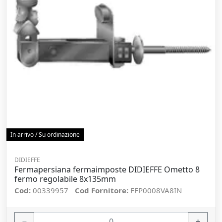
In arrivo / Su ordinazione
DIDIEFFE
Fermapersiana fermaimposte DIDIEFFE Ometto 8
fermo regolabile 8x135mm
Cod:
00339957
Cod Fornitore:
FFP0008VA8IN
−
+