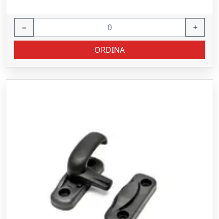
−
+
ORDINA