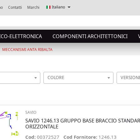
Italiano
mo
Contatti
Marchi
ICO-ELETTRONICA
COMPONENTI ARCHITETTONICI
MECCANISMI ANTA RIBALTA
COLORE
VERSION
SAVIO
SAVIO 1246.13 GRUPPO BASE BRACCIO STANDA
ORIZZONTALE
Cod:
00372527
Cod Fornitore:
1246.13