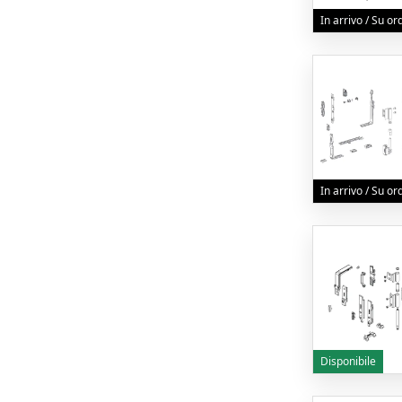
In arrivo / Su o
In arrivo / Su o
Disponibile