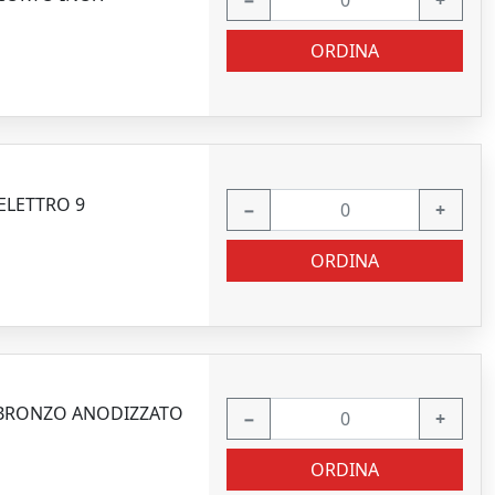
−
+
ORDINA
ELETTRO 9
−
+
ORDINA
0 BRONZO ANODIZZATO
−
+
ORDINA