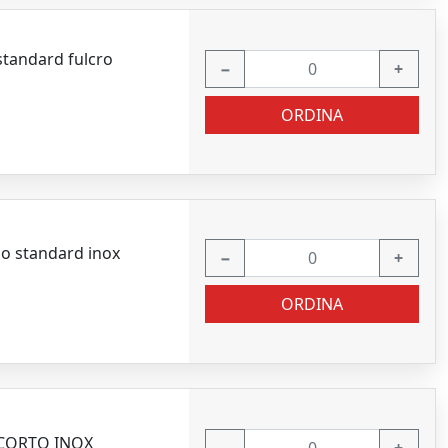
tandard fulcro
−
+
ORDINA
o standard inox
−
+
ORDINA
 CORTO INOX