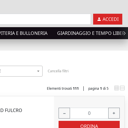
ACCEDI
VITERIA E BULLONERIA
GIARDINAGGIO E TEMPO LIBER
E
Cancella filtri
|
Elementi trovati
111
pagina
1
di 5
RD FULCRO
−
+
ORDINA