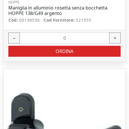
HOPPE
Maniglia in alluminio rosetta senza bocchetta
HOPPE 138/G49 argento
Cod:
00138536
Cod Fornitore:
521555
−
+
ORDINA