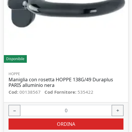
Disponibile
HOPPE
Maniglia con rosetta HOPPE 138G/49 Duraplus
PARIS alluminio nera
Cod:
00138567
Cod Fornitore:
535422
−
+
ORDINA