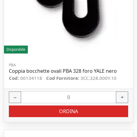
Disponibile
PBA
Coppia bocchette ovali PBA 328 foro YALE nero
Cod:
00134118
Cod Fornitore:
3CC.328.000Y.10
−
+
ORDINA