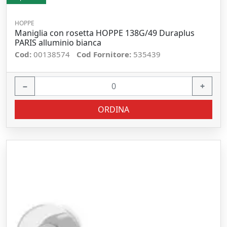
HOPPE
Maniglia con rosetta HOPPE 138G/49 Duraplus
PARIS alluminio bianca
Cod:
00138574
Cod Fornitore:
535439
−
+
ORDINA