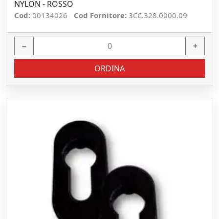
NYLON - ROSSO
Cod:
00134026
Cod Fornitore:
3CC.328.0000.09
−
+
ORDINA