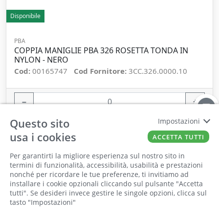
Disponibile
PBA
COPPIA MANIGLIE PBA 326 ROSETTA TONDA IN
NYLON - NERO
Cod:
00165747
Cod Fornitore:
3CC.326.0000.10
−
+
Questo sito
Impostazioni
ORDINA
usa i cookies
ACCETTA TUTTI
Per garantirti la migliore esperienza sul nostro sito in
termini di funzionalità, accessibilità, usabilità e prestazioni
nonché per ricordare le tue preferenze, ti invitiamo ad
Il punto vendita, gli uffici e il magazzino
installare i cookie opzionali cliccando sul pulsante "Accetta
saranno chiusi per ferie dall'8 al 25 Agosto
tutti". Se desideri invece gestire le singole opzioni, clicca sul
tasto "Impostazioni"
2026 compresi.