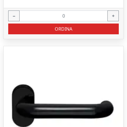
−
+
ORDINA