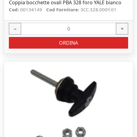
Coppia bocchette ovali PBA 328 foro YALE bianco
Cod:
00134149
Cod Fornitore:
3CC.328.000Y.01
−
+
ORDINA