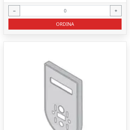
−
+
ORDINA