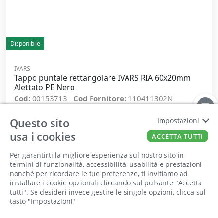
Disponibile
IVARS
Tappo puntale rettangolare IVARS RIA 60x20mm
Alettato PE Nero
Cod:
00153713
Cod Fornitore:
110411302N
Questo sito
Impostazioni
−
+
usa i cookies
ACCETTA TUTTI
ORDINA
Per garantirti la migliore esperienza sul nostro sito in
termini di funzionalità, accessibilità, usabilità e prestazioni
nonché per ricordare le tue preferenze, ti invitiamo ad
Il punto vendita, gli uffici e il magazzino
installare i cookie opzionali cliccando sul pulsante "Accetta
saranno chiusi per ferie dall'8 al 25 Agosto
tutti". Se desideri invece gestire le singole opzioni, clicca sul
tasto "Impostazioni"
2026 compresi.