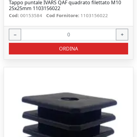
Tappo puntale IVARS QAF quadrato filettato M10
25x25mm 1103156022
Cod:
00153584
Cod Fornitore:
1103156022
−
+
ORDINA