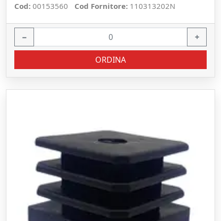
Cod:
00153560
Cod Fornitore:
110313202N
−
+
ORDINA