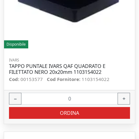
Disponibile
IVARS
TAPPO PUNTALE IVARS QAF QUADRATO E
FILETTATO NERO 20x20mm 1103154022
Cod:
00153577
Cod Fornitore:
1103154022
−
+
ORDINA