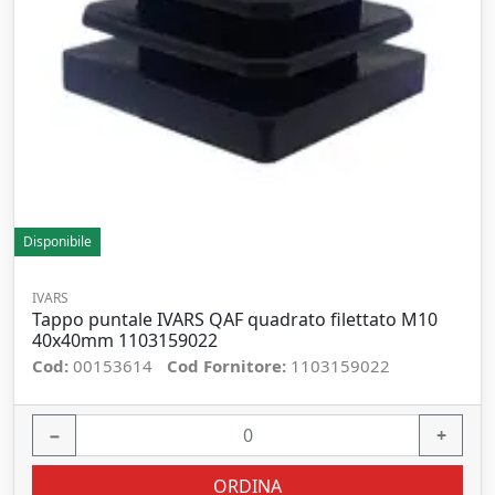
Disponibile
IVARS
Tappo puntale IVARS QAF quadrato filettato M10
40x40mm 1103159022
Cod:
00153614
Cod Fornitore:
1103159022
−
+
ORDINA