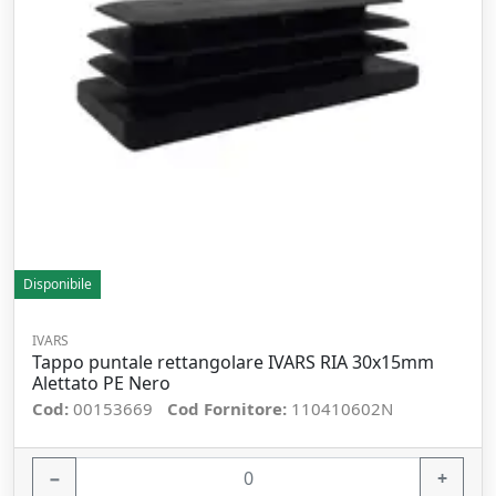
Disponibile
IVARS
Tappo puntale rettangolare IVARS RIA 30x15mm
Alettato PE Nero
Cod:
00153669
Cod Fornitore:
110410602N
−
+