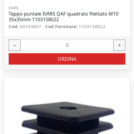
IVARS
Tappo puntale IVARS QAF quadrato filettato M10
35x35mm 1103158022
Cod:
00153607
Cod Fornitore:
1103158022
−
+
ORDINA