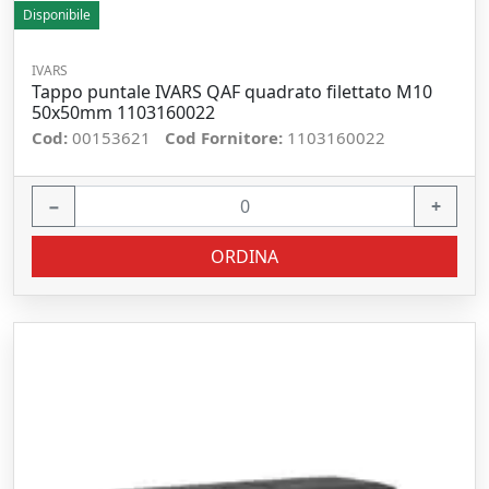
Disponibile
IVARS
Tappo puntale IVARS QAF quadrato filettato M10
50x50mm 1103160022
Cod:
00153621
Cod Fornitore:
1103160022
−
+
ORDINA