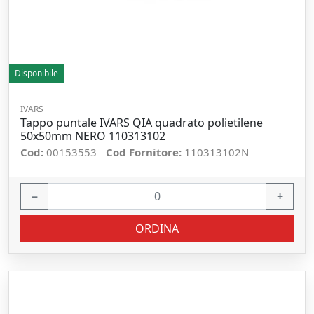
Disponibile
IVARS
Tappo puntale IVARS QIA quadrato polietilene
50x50mm NERO 110313102
Cod:
00153553
Cod Fornitore:
110313102N
−
+
ORDINA