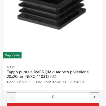
Disponibile
IVARS
Tappo puntale IVARS QIA quadrato polietilene
20x20mm NERO 110312502
Cod:
00153508
Cod Fornitore:
110312502N
−
+