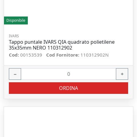
Disponibile
IVARS
Tappo puntale IVARS QIA quadrato polietilene
35x35mm NERO 110312902
Cod:
00153539
Cod Fornitore:
110312902N
−
+
ORDINA