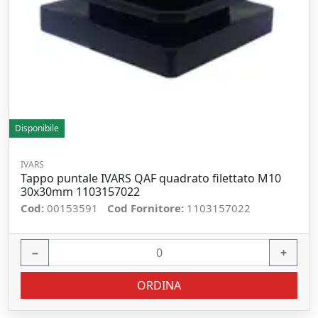
Disponibile
IVARS
Tappo puntale IVARS QAF quadrato filettato M10
30x30mm 1103157022
Cod:
00153591
Cod Fornitore:
1103157022
−
+
ORDINA