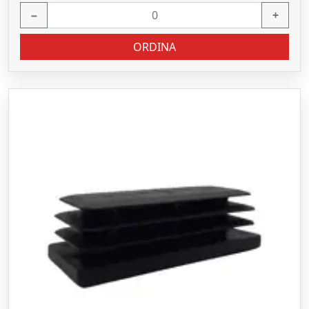
−
+
ORDINA