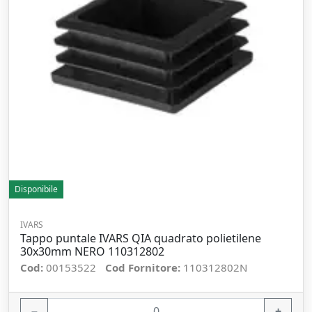
Disponibile
IVARS
Tappo puntale IVARS QIA quadrato polietilene
30x30mm NERO 110312802
Cod:
00153522
Cod Fornitore:
110312802N
−
+