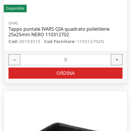
Disponibile
IVARS
Tappo puntale IVARS QIA quadrato polietilene
25x25mm NERO 110312702
Cod:
00153515
Cod Fornitore:
110312702N
−
+
ORDINA