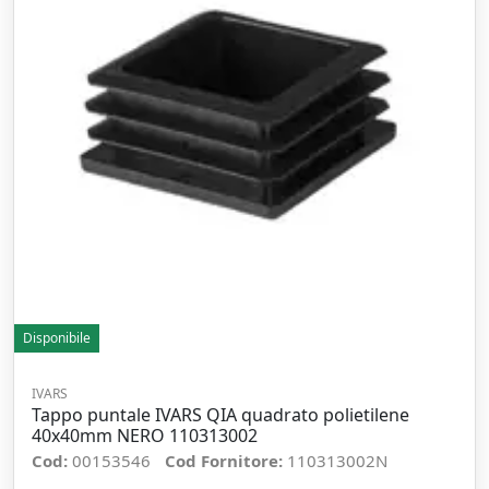
Disponibile
IVARS
Tappo puntale IVARS QIA quadrato polietilene
40x40mm NERO 110313002
Cod:
00153546
Cod Fornitore:
110313002N