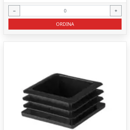
−
+
ORDINA