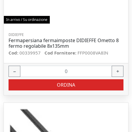
In arrivo / Su ordinazione
DIDIEFFE
Fermapersiana fermaimposte DIDIEFFE Ometto 8
fermo regolabile 8x135mm
Cod:
00339957
Cod Fornitore:
FFP0008VA8IN
−
+
ORDINA