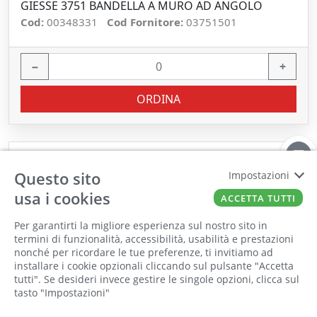
GIESSE 3751 BANDELLA A MURO AD ANGOLO
Cod:
00348331
Cod Fornitore:
03751501
−
+
ORDINA
Questo sito
Impostazioni
usa i cookies
ACCETTA TUTTI
Per garantirti la migliore esperienza sul nostro sito in
termini di funzionalità, accessibilità, usabilità e prestazioni
nonché per ricordare le tue preferenze, ti invitiamo ad
Il punto vendita, gli uffici e il magazzino
installare i cookie opzionali cliccando sul pulsante "Accetta
saranno chiusi per ferie dall'8 al 25 Agosto
tutti". Se desideri invece gestire le singole opzioni, clicca sul
tasto "Impostazioni"
2026 compresi.