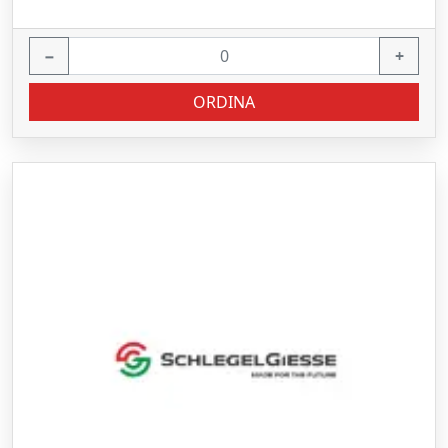
−
+
ORDINA