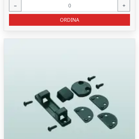
−
+
ORDINA