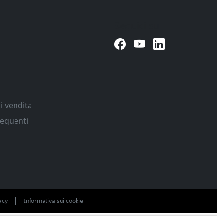
Seguici su
i vendita
equenti
acy
Informativa sui cookie