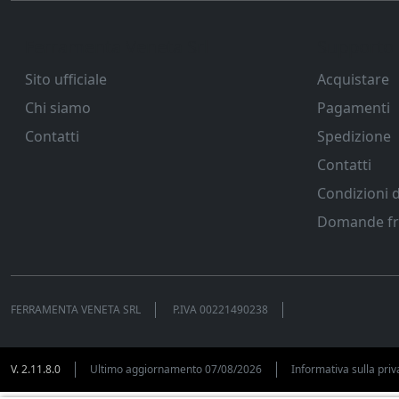
Ferramenta Veneta Srl
Supporto
Sito ufficiale
Acquistare
Chi siamo
Pagamenti
Contatti
Spedizione
Contatti
Condizioni d
Domande fr
FERRAMENTA VENETA SRL
P.IVA
00221490238
V. 2.11.8.0
Ultimo aggiornamento 07/08/2026
Informativa sulla priv