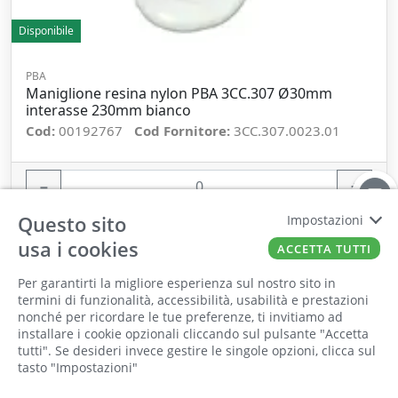
Disponibile
PBA
Maniglione resina nylon PBA 3CC.307 Ø30mm
interasse 230mm bianco
Cod:
00192767
Cod Fornitore:
3CC.307.0023.01
−
+
Questo sito
Impostazioni
ORDINA
usa i cookies
ACCETTA TUTTI
Per garantirti la migliore esperienza sul nostro sito in
termini di funzionalità, accessibilità, usabilità e prestazioni
nonché per ricordare le tue preferenze, ti invitiamo ad
Il punto vendita, gli uffici e il magazzino
installare i cookie opzionali cliccando sul pulsante "Accetta
saranno chiusi per ferie dall'8 al 25 Agosto
tutti". Se desideri invece gestire le singole opzioni, clicca sul
tasto "Impostazioni"
2026 compresi.