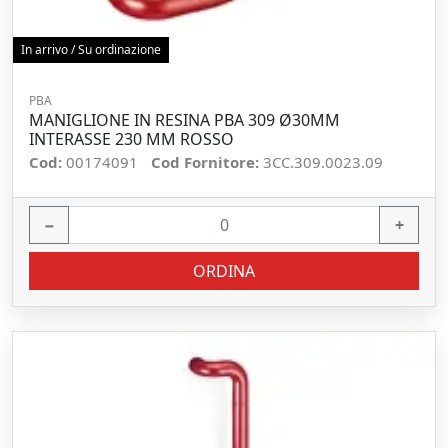
In arrivo / Su ordinazione
PBA
MANIGLIONE IN RESINA PBA 309 Ø30MM
INTERASSE 230 MM ROSSO
Cod:
00174091
Cod Fornitore:
3CC.309.0023.09
−
+
ORDINA