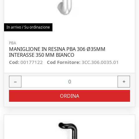
In arrivo / Su ordinazione
PBA
MANIGLIONE IN RESINA PBA 306 Ø35MM
INTERASSE 350 MM BIANCO
Cod:
00177122
Cod Fornitore:
3CC.306.0035.01
−
+
ORDINA