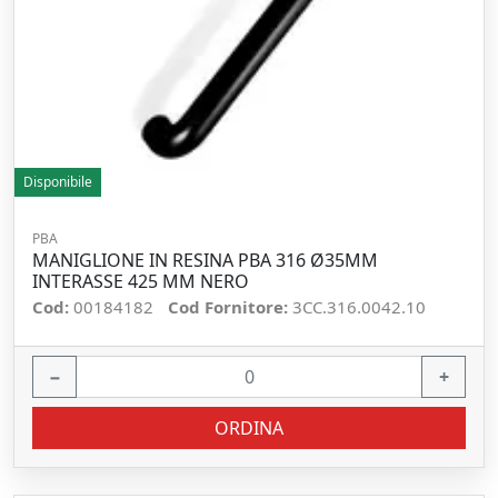
Disponibile
PBA
MANIGLIONE IN RESINA PBA 316 Ø35MM
INTERASSE 425 MM NERO
Cod:
00184182
Cod Fornitore:
3CC.316.0042.10
−
+
ORDINA