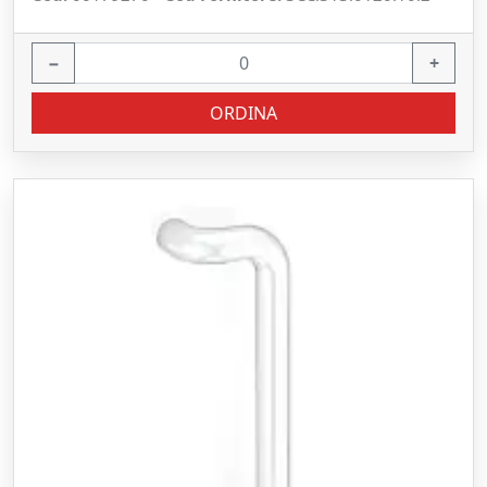
−
+
ORDINA