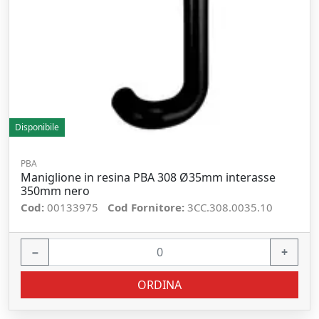
Disponibile
PBA
Maniglione in resina PBA 308 Ø35mm interasse
350mm nero
Cod:
00133975
Cod Fornitore:
3CC.308.0035.10
−
+
ORDINA