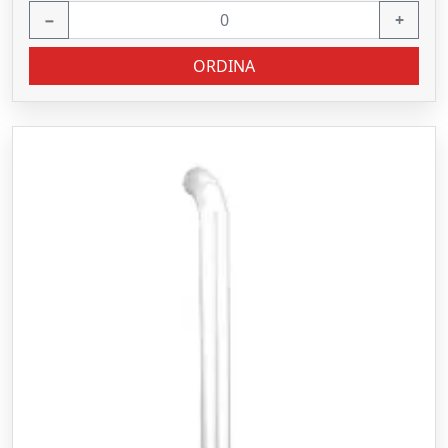
−
+
ORDINA