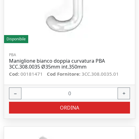
Disponibile
PBA
Maniglione bianco doppia curvatura PBA
3CC.308.0035 Ø35mm int.350mm
Cod:
00181471
Cod Fornitore:
3CC.308.0035.01
−
+
ORDINA