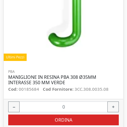
Ultimi Pezzi
PBA
MANIGLIONE IN RESINA PBA 308 Ø35MM
INTERASSE 350 MM VERDE
Cod:
00185684
Cod Fornitore:
3CC.308.0035.08
−
+
ORDINA