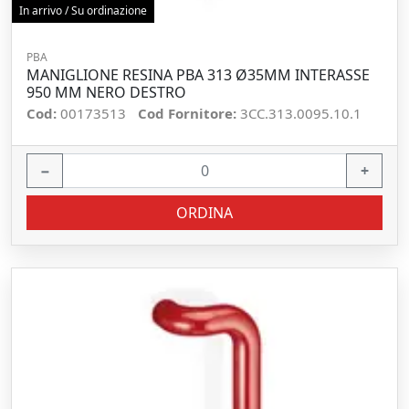
In arrivo / Su ordinazione
PBA
MANIGLIONE RESINA PBA 313 Ø35MM INTERASSE
950 MM NERO DESTRO
Cod:
00173513
Cod Fornitore:
3CC.313.0095.10.1
−
+
ORDINA