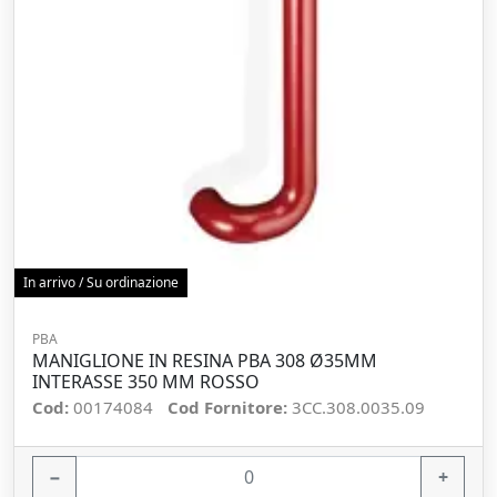
In arrivo / Su ordinazione
PBA
MANIGLIONE IN RESINA PBA 308 Ø35MM
INTERASSE 350 MM ROSSO
Cod:
00174084
Cod Fornitore:
3CC.308.0035.09
−
+