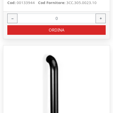
Cod:
00133944
Cod Fornitore:
3CC.305.0023.10
−
+
ORDINA