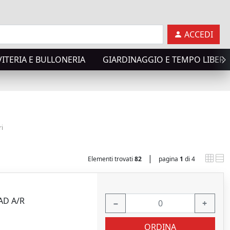
ACCEDI
VITERIA E BULLONERIA
GIARDINAGGIO E TEMPO LIBER
ri
|
Elementi trovati
82
pagina
1
di 4
AD A/R
−
+
ORDINA