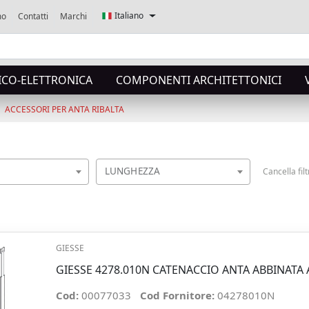
Italiano
mo
Contatti
Marchi
ICO-ELETTRONICA
COMPONENTI ARCHITETTONICI
ACCESSORI PER ANTA RIBALTA
LUNGHEZZA
Cancella filt
GIESSE
GIESSE 4278.010N CATENACCIO ANTA ABBINATA 
Cod:
00077033
Cod Fornitore:
04278010N