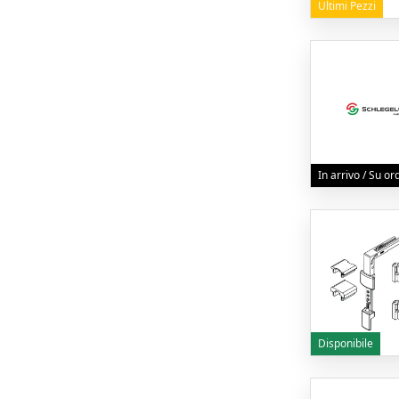
Ultimi Pezzi
In arrivo / Su o
Disponibile