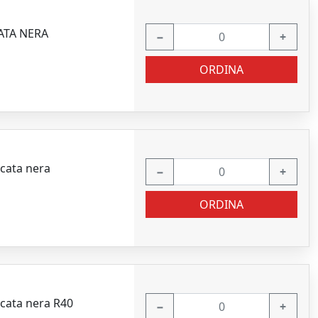
ATA NERA
−
+
ORDINA
ncata nera
−
+
ORDINA
ncata nera R40
−
+