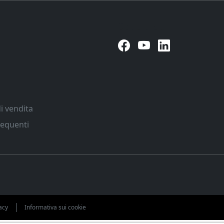
Seguici su
i vendita
equenti
acy
Informativa sui cookie