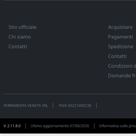
Ferramenta Veneta Srl
Supporto
Sito ufficiale
Acquistare
Chi siamo
Pagamenti
Contatti
Spedizione
Contatti
Condizioni d
Domande fr
FERRAMENTA VENETA SRL
P.IVA
00221490238
V. 2.11.8.0
Ultimo aggiornamento 07/08/2026
Informativa sulla priv