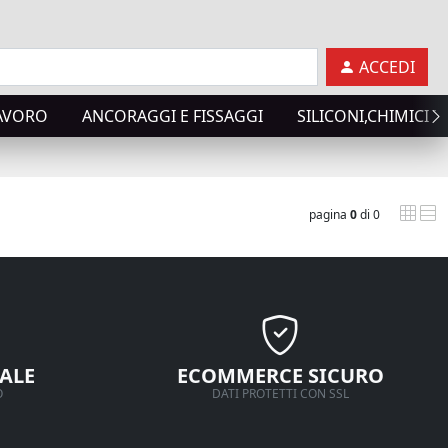
ACCEDI
LAVORO
ANCORAGGI E FISSAGGI
SILICONI,CHIMICI T
pagina
0
di 0
ALE
ECOMMERCE SICURO
O
DATI PROTETTI CON SSL