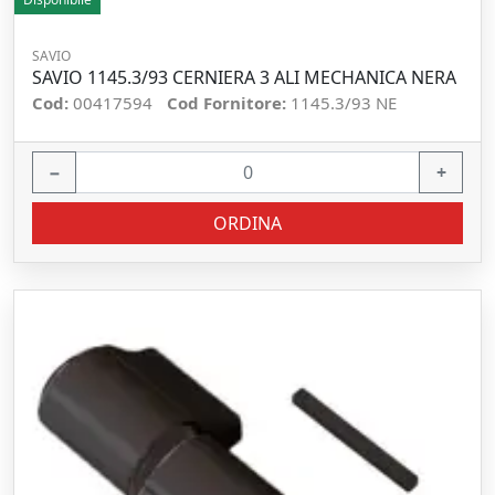
SAVIO
SAVIO 1145.3/93 CERNIERA 3 ALI MECHANICA NERA
Cod:
00417594
Cod Fornitore:
1145.3/93 NE
−
+
ORDINA