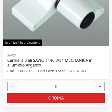
In arrivo / Su ordinazione
SAVIO
Cerniera 3 ali SAVIO 1146.3/84 MECHANICA in
alluminio Argento
Cod:
00452922
Cod Fornitore:
1146.3/84 F
−
+
ORDINA