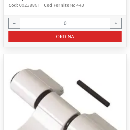
Cod:
00238861
Cod Fornitore:
443
−
+
ORDINA