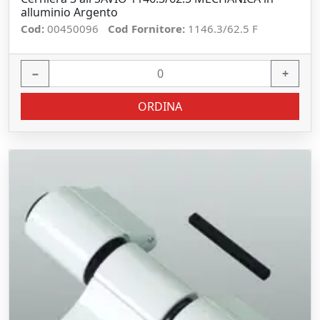
alluminio Argento
Cod:
00450096
Cod Fornitore:
1146.3/62.5 F
−
+
ORDINA