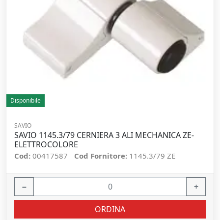
Disponibile
SAVIO
SAVIO 1145.3/79 CERNIERA 3 ALI MECHANICA ZE-
ELETTROCOLORE
Cod:
00417587
Cod Fornitore:
1145.3/79 ZE
−
+
ORDINA