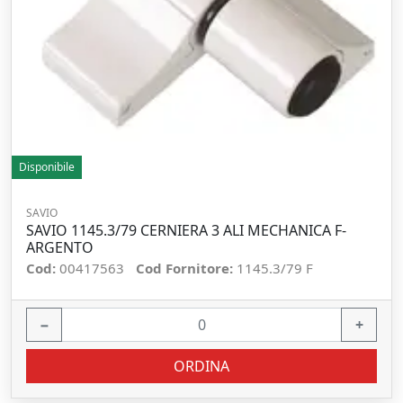
Disponibile
SAVIO
SAVIO 1145.3/79 CERNIERA 3 ALI MECHANICA F-
ARGENTO
Cod:
00417563
Cod Fornitore:
1145.3/79 F
−
+
ORDINA