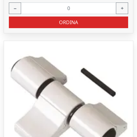
−
+
ORDINA