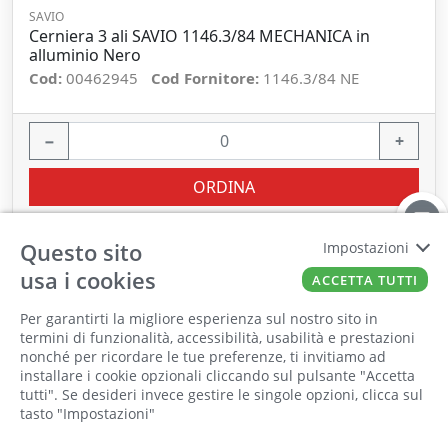
SAVIO
Cerniera 3 ali SAVIO 1146.3/84 MECHANICA in
alluminio Nero
Cod:
00462945
Cod Fornitore:
1146.3/84 NE
−
+
ORDINA
Questo sito
Impostazioni
usa i cookies
ACCETTA TUTTI
Per garantirti la migliore esperienza sul nostro sito in
termini di funzionalità, accessibilità, usabilità e prestazioni
nonché per ricordare le tue preferenze, ti invitiamo ad
Il punto vendita, gli uffici e il magazzino
installare i cookie opzionali cliccando sul pulsante "Accetta
saranno chiusi per ferie dall'8 al 25 Agosto
tutti". Se desideri invece gestire le singole opzioni, clicca sul
tasto "Impostazioni"
2026 compresi.