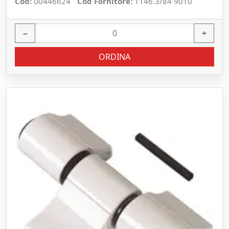
Cod:
00446624
Cod Fornitore:
1146.3/84 9010
−
+
ORDINA